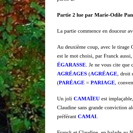
Partie
2
lue par Marie-Odile Pana
La partie commence en douceur a
Au deuxième coup, avec le tirage 
est le mot choisi, par Franck aussi
ÉGARASSE
. Je ne vous cite que 
AGRÉAGES
(
AGRÉAGE
, droit
(
PARÉAGE
=
PARIAGE
, conven
Un joli
CAMAÏEU
est implaçable,
Claudine sans grande conviction al
préférant
CAMAI
.
Franck et Claudine, en balade au 