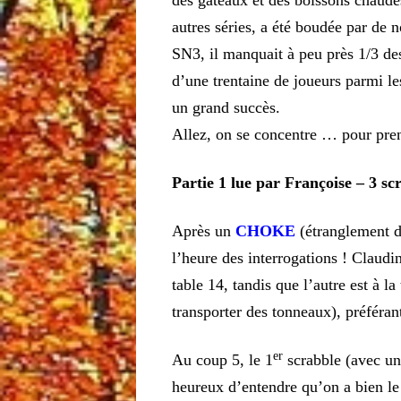
des gâteaux et des boissons chaude
autres séries, a été boudée par d
SN3, il manquait à peu près 1/3 des
d’une trentaine de joueurs parmi l
un grand succès.
A
llez, on se concentre … pour pren
Partie 1 lue par Françoise – 3 sc
Après un
CHOKE
(étranglement d
l’heure des interrogations ! Claudin
table 14, tandis que l’autre est à la
transporter des tonneaux), préféran
er
Au coup 5, le 1
scrabble (avec un 
heureux d’entendre qu’on a bien l