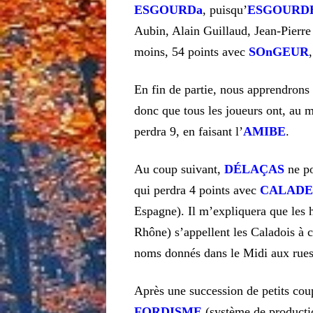
ESGOURDa
, puisqu’
ESGOURD
Aubin, Alain Guillaud, Jean-Pierre
moins, 54 points avec
SOnGEUR
En fin de partie, nous apprendrons
donc que tous les joueurs ont, au 
perdra 9, en faisant l’
AMIBE
.
Au coup suivant,
DÉLAÇAS
ne p
qui perdra 4 points avec
CALAD
Espagne). Il m’expliquera que les 
Rhône) s’appellent les Caladois à c
noms donnés dans le Midi aux rues
Après une succession de petits cou
FORDISME
(système de producti