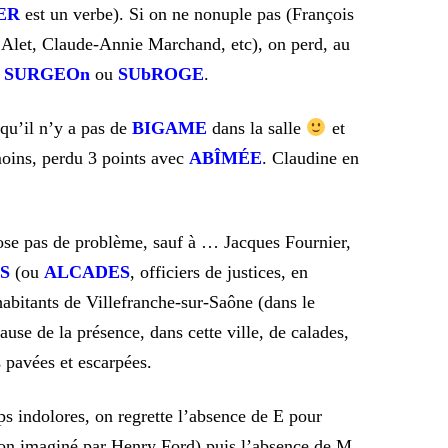
ER
est un verbe). Si on ne nonuple pas (François
 Alet, Claude-Annie Marchand, etc), on perd, au
,
SURGEOn
ou
SUbROGE
.
 qu’il n’y a pas de
BIGAME
dans la salle
et
moins, perdu 3 points avec
ABÎMÉE
. Claudine en
ose pas de problème, sauf à … Jacques Fournier,
ES
(ou
ALCADES
, officiers de justices, en
habitants de Villefranche-sur-Saône (dans le
ause de la présence, dans cette ville, de calades,
 pavées et escarpées.
ps indolores, on regrette l’absence de E pour
on imaginé par Henry Ford) puis l’absence de M