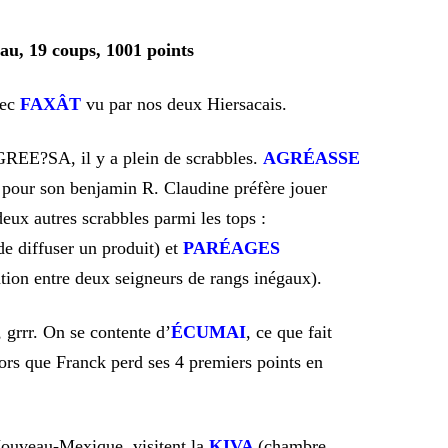
u, 19 coups, 1001 points
vec
FAXÂT
vu par nos deux Hiersacais.
GREE?SA, il y a plein de scrabbles.
AGRÉASSE
, pour son benjamin R. Claudine préfère jouer
deux autres scrabbles parmi les tops :
 de diffuser un produit) et
PARÉAGES
tion entre deux seigneurs de rangs inégaux).
 grrr. On se contente d’
ÉCUMAI
, ce que fait
ors que Franck perd ses 4 premiers points en
Nouveau-Mexique, visitent la
KIVA
(chambre