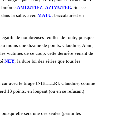
e binôme
AMEUTIEZ
–
AZIMUT
É
E
. Sur ce
 dans la salle, avec
MATU
,
baccalauréat en
négatifs de nombreuses feuilles de route, puisque
 au moins une dizaine de points. Claudine, Alain,
les victimes de ce coup, cette dernière venant de
acé
NEY
, la dure loi des séries que tous les
rd car avec le tirage [NIELLLR], Claudine, comme
perd 13 points, en loupant (ou en se refusant)
e puisqu’elle sera une des seules (parmi les