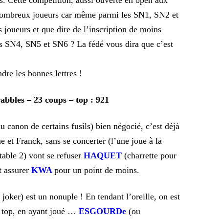
s. Cette compétition, aussi ouverte en open aux
e nombreux joueurs car même parmi les SN1, SN2 et
 joueurs et que dire de l’inscription de moins
es SN4, SN5 et SN6 ? La fédé vous dira que c’est
dre les bonnes lettres !
rabbles – 23 coups – top : 921
u canon de certains fusils) bien négocié, c’est déjà
e et Franck, sans se concerter (l’une joue à la
 table 2) vont se refuser
HAQUET
(charrette pour
t assurer
KWA
pour un point de moins.
joker) est un nonuple ! En tendant l’oreille, on est
e top, en ayant joué …
ESGOURDe
(ou