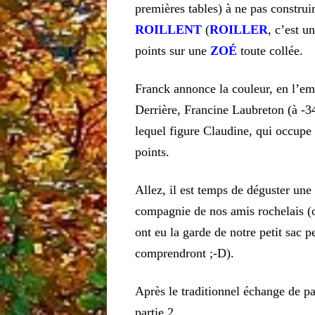
premières tables) à ne pas construir
ROILLENT
(
ROILLER
, c’est u
points sur une
ZO
É
toute collée.
Franck annonce la couleur, en l’em
Derrière, Francine Laubreton (à -3
lequel figure Claudine, qui occupe 
points.
Allez, il est temps de déguster une
compagnie de nos amis rochelais (o
ont eu la garde de notre petit sac p
comprendront ;-D).
Après le traditionnel échange de p
partie 2.