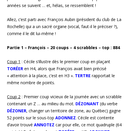
années se suivent … et, hélas, se ressemblent !
Allez, c’est parti avec François Aubin (président du club de La
Rochelle) qui a un sacré organe (vocal, faut-il le préciser ?),
comme il le dit lui-même !
Partie 1 – F
rançois
– 20 coups – 4 scrabbles – top : 8
84
Coup 1
: Cécile s’illustre dès le premier coup en plaçant
TORÉER
en H4, alors que François avait bien précisé
« attention à la place, c’est en H3 ».
TERTRE
rapportait le
même nombre de points.
Coup 2
: Premier coup vicieux de la journée avec un scrabble
contenant un Z … au milieu du mot.
DÉZONANT
(du verbe
DÉZONER
, changer un territoire de zone, au Québec) gagne
52 points sur le sous-top
ADONNEZ
. Cécile est contente
d’avoir trouvé
ANNOTEZ
car pour elle, ce mot quadruple (64