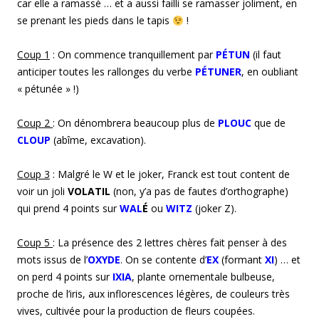
car elle a ramassé … et a aussi failli se ramasser joliment, en
se prenant les pieds dans le tapis
!
Coup 1
: On commence tranquillement par
PÉTUN
(il faut
anticiper toutes les rallonges du verbe
PÉTUNER
, en oubliant
« pétunée » !)
Coup 2
: On dénombrera beaucoup plus de
PLOUC
que de
CLOUP
(abîme, excavation).
Coup 3
: Malgré le W et le joker, Franck est tout content de
voir un joli
VOLATIL
(non, y’a pas de fautes d’orthographe)
qui prend 4 points sur
WAL
É
ou
WITZ
(joker Z).
Coup 5
: La présence des 2 lettres chères fait penser à des
mots issus de l’
OXYDE
. On se contente d’
EX
(formant
XI
) … et
on perd 4 points sur
IXIA
, plante ornementale bulbeuse,
proche de l’iris, aux inflorescences légères, de couleurs très
vives, cultivée pour la production de fleurs coupées.