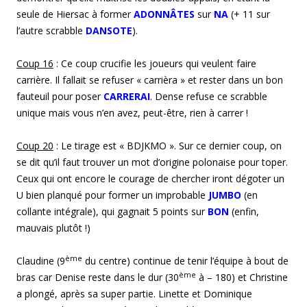
seule de Hiersac à former
ADONNÂTES
sur
NA
(+ 11 sur
l’autre scrabble
DANSOTE
).
Coup 1
6
: Ce coup crucifie les joueurs qui veulent faire
carrière. Il fallait se refuser « carrièra » et rester dans un bon
fauteuil pour poser
CARRERAI
. Dense refuse ce scrabble
unique mais vous n’en avez, peut-être, rien à carrer !
Coup 2
0
: Le tirage est « BDJKMO ». Sur ce dernier coup, on
se dit qu’il faut trouver un mot d’origine polonaise pour toper.
Ceux qui ont encore le courage de chercher iront dégoter un
U bien planqué pour former un improbable
JUMBO
(en
collante intégrale), qui gagnait 5 points sur
BON
(enfin,
mauvais plutôt !)
ème
Claudine (9
du centre) continue de tenir l’équipe à bout de
ème
bras car Denise reste dans le dur (30
à – 180) et Christine
a plongé, après sa super partie. Linette et Dominique