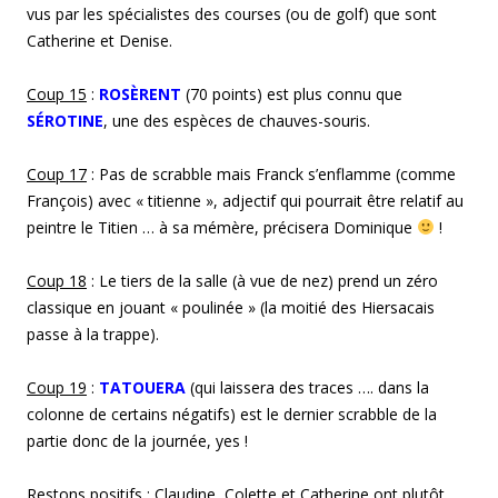
vus par les spécialistes des courses (ou de golf) que sont
Catherine et Denise.
Coup
15
:
ROSÈRENT
(70 points) est plus connu que
SÉROTINE
, une des espèces de chauves-souris.
Coup 1
7
: Pas de scrabble mais Franck s’enflamme (comme
François) avec « titienne », adjectif qui pourrait être relatif au
peintre le Titien … à sa mémère, précisera Dominique
!
Coup 1
8
: Le tiers de la salle (à vue de nez) prend un zéro
classique en jouant « poulinée » (la moitié des Hiersacais
passe à la trappe).
Coup 1
9
:
TATOUERA
(qui laissera des traces …. dans la
colonne de certains négatifs) est le dernier scrabble de la
partie donc de la journée, yes !
Restons positifs : Claudine, Colette et Catherine ont plutôt