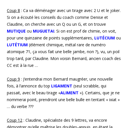
Coup 8
: Ca va déménager avec un tirage avec 2 U et le joker.
Si on a écouté les conseils du coach comme Denise et
Claudine, on cherche avec un Q ou un G, et on trouve
MUTIQUE
ou
MUGUETAI
. Si on est prof de chimie, on voit,
pour une quinzaine de points supplémentaires,
LUTÉCIUM
ou
LUTÉTIUM
(élément chimique, métal rare de numéro
atomique 71, ça vous fait une belle jambe, non ?), vu, un poil
trop tard, par Claudine. Mon voisin Bernard, ancien coach des
CC est à la rue …
Coup
9
: J’entendrai mon Bernard maugréer, une nouvelle
fois, à l’annonce du top
LIGAMENT
(seul scrabble, qui
passait, avec le beau tirage «
ALIMENT
»). Certains, que je ne
nommerai point, prendront une belle bulle en tentant « ixiat »
… du verbe ???
Coup 12
: Claudine, spécialiste des 9 lettres, va encore
démontrer qu’elle maîtrise les doubles-appuis, en étant la