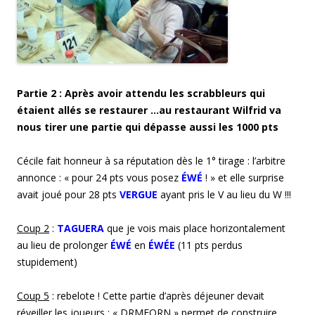
Partie 2 : Après avoir attendu les scrabbleurs qui
étaient allés se restaurer …au restaurant Wilfrid va
nous tirer une partie qui dépasse aussi les 1000 pts
Cécile fait honneur à sa réputation dès le 1° tirage : l’arbitre
annonce : « pour 24 pts vous posez
ÉWÉ
! » et elle surprise
avait joué pour 28 pts
VERGUE
ayant pris le V au lieu du W !!!
Coup 2
:
TAGUERA
que je vois mais place horizontalement
au lieu de prolonger
ÉW
É
en
ÉWÉE
(11 pts perdus
stupidement)
Coup 5
: rebelote ! Cette partie d’après déjeuner devait
réveiller les joueurs : « DRMEORN » permet de construire