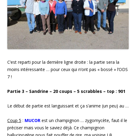
C’est reparti pour la dernière ligne droite : la partie sera la
moins intéressante … pour ceux qui n’ont pas « bossé » l’ODS
7 !
Partie 3 – Sandrine – 20 coups –
5
scrabbles – top : 9
01
Le début de partie est languissant et ça s’anime (un peu) au …
Coup
5
:
MUCOR
est un champignon … zygomycète, faut-il le
préciser mais vous le saviez déjà. Ce champignon
hallucinogène nous fait pouffer de rire, ma voisine Lili …