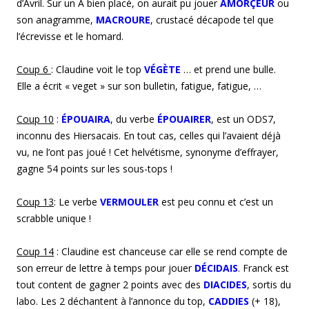
d’Avril. Sur un A bien placé, on aurait pu jouer
AMORÇEUR
ou
son anagramme,
MACROURE
, crustacé décapode tel que
l’écrevisse et le homard.
Coup
6
: Claudine voit le top
VÉGÈTE
… et prend une bulle.
Elle a écrit « veget » sur son bulletin, fatigue, fatigue, …
Coup
10
:
ÉPOUAIRA
, du verbe
ÉPOUAIRER
, est un ODS7,
inconnu des Hiersacais. En tout cas, celles qui l’avaient déjà
vu, ne l’ont pas joué ! Cet helvétisme, synonyme d’effrayer,
gagne 54 points sur les sous-tops !
Coup 1
3
: Le verbe
VERMOULER
est peu connu et c’est un
scrabble unique !
Coup 1
4
: Claudine est chanceuse car elle se rend compte de
son erreur de lettre à temps pour jouer
DÉCIDAIS
. Franck est
tout content de gagner 2 points avec des
DIACIDES
, sortis du
labo. Les 2 déchantent à l’annonce du top,
CADDIES
(+ 18),