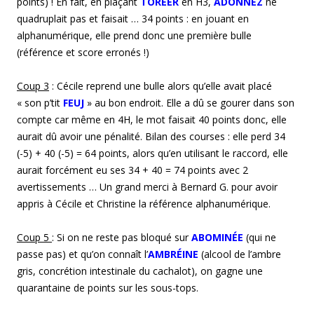
points) ! En fait, en plaçant
TORÉER
en H3,
ADONNEZ
ne
quadruplait pas et faisait … 34 points : en jouant en
alphanumérique, elle prend donc une première bulle
(référence et score erronés !)
Coup
3
: Cécile reprend une bulle alors qu’elle avait placé
« son p’tit
FEUJ
» au bon endroit. Elle a dû se gourer dans son
compte car même en 4H, le mot faisait 40 points donc, elle
aurait dû avoir une pénalité. Bilan des courses : elle perd 34
(-5) + 40 (-5) = 64 points, alors qu’en utilisant le raccord, elle
aurait forcément eu ses 34 + 40 = 74 points avec 2
avertissements … Un grand merci à Bernard G. pour avoir
appris à Cécile et Christine la référence alphanumérique.
Coup
5
: Si on ne reste pas bloqué sur
ABOMINÉE
(qui ne
passe pas) et qu’on connaît l’
AMBRÉINE
(alcool de l’ambre
gris, concrétion intestinale du cachalot), on gagne une
quarantaine de points sur les sous-tops.