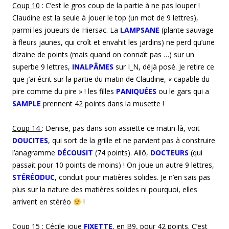
Coup
10
: C’est le gros coup de la partie à ne pas louper !
Claudine est la seule à jouer le top (un mot de 9 lettres),
parmi les joueurs de Hiersac. La
LAMPSANE
(plante sauvage
à fleurs jaunes, qui croît et envahit les jardins)
ne perd qu’une
dizaine de points (mais quand on connaît pas …) sur un
superbe 9 lettres,
INALPÂMES
sur I_N, déjà posé. Je retire ce
que j’ai écrit sur la partie du matin de Claudine, « capable du
pire comme du pire » ! les filles
PANIQUÉES
ou le gars qui a
SAMPLE
prennent 42 points dans la musette !
Coup 1
4
: Denise, pas dans son assiette ce matin-là, voit
DOUCITES
, qui sort de la grille et ne parvient pas à construire
l’anagramme
DÉCOUSIT
(74 points). Allô,
DOCTEURS
(qui
passait pour 10 points de moins) ! On joue un autre 9 lettres,
STÉRÉODUC
, conduit pour matières solides. Je n’en sais pas
plus sur la nature des matières solides ni pourquoi, elles
arrivent en stéréo
!
Coup 1
5
: Cécile joue
FIXETTE
, en B9, pour 42 points. C’est