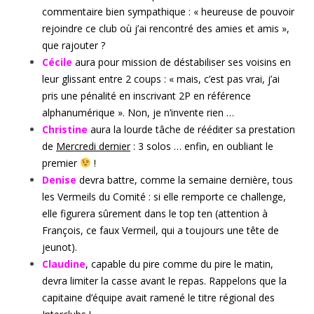
commentaire bien sympathique : « heureuse de pouvoir
rejoindre ce club où j’ai rencontré des amies et amis »,
que rajouter ?
Cécile
aura pour mission de déstabiliser ses voisins en
leur glissant entre 2 coups : « mais, c’est pas vrai, j’ai
pris une pénalité en inscrivant 2P en référence
alphanumérique ». Non, je n’invente rien …
Christine
aura la lourde tâche de rééditer sa prestation
de
Mercredi dernier
: 3 solos … enfin, en oubliant le
premier
!
Denise
devra battre, comme la semaine dernière, tous
les Vermeils du Comité : si elle remporte ce challenge,
elle figurera sûrement dans le top ten (attention à
François, ce faux Vermeil, qui a toujours une tête de
jeunot).
Claudine
, capable du pire comme du pire le matin,
devra limiter la casse avant le repas. Rappelons que la
capitaine d’équipe avait ramené le titre régional des