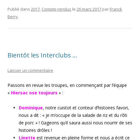
Publié dans
2017
,
Compte-rendus
le
26 mars 2017
par
Franck
Berry
.
Bientôt les Interclubs …
Laisser un commentaire
Passons en revue les troupes, en commençant par l’équipe
«
Hiersac ose toujours
» :
Dominique
, notre cuistot et conteur d’histoires favori,
nous a dit : « je m’occupe de la salade de riz et du rôti
de porc » ! Gageons qu’il saura aussi nous nourrir de ses
histoires drôles !
Linette
est revenue en pleine forme et nous a écrit ce