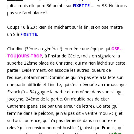
joli … mais elle perd 36 points sur
FIXETTE
… en B8. Ne tirons
pas sur l’ambulance !
Coups 1
6 à 20
: Rien de méchant sur la fin, si on ose mettre
un S à
FIXETTE
.
Claudine (3ème au général !) emmène une équipe qui
OSE-
TOUJOURS TROP
, à l’instar de Cécile, mais on signalera la
superbe 22ème place de Christine, qui n’a rien lâché sur cette
partie ! Evidemment, on associe les autres joueurs de
l’équipe, notamment Dominique qui n’a pas été à la fête sur
une partie difficile et Linette, qui s’est dévouée au ramassage.
Franck (à – 54) gagne la partie et emmène, dans son sillage,
Jocelyne, 24ème de la partie. On n’oublie pas de citer
Catherine (pénalisée par une erreur de lettre), Colette (qui
termine dans le peloton, je n’ai pas dit « ventre mou » :-)) et
surtout Laurence, qui n’a pas démérité dans un contexte
relevé (et un environnement hostile;-)), ainsi que Francis, qui