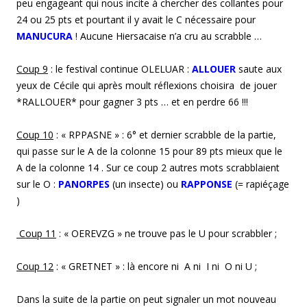
peu engageant qui nous incite à chercher des collantes pour
24 ou 25 pts et pourtant il y avait le C nécessaire pour
MANUCURA
! Aucune Hiersacaise n’a cru au scrabble …
Coup 9
: le festival continue OLELUAR :
ALLOUER
saute aux
yeux de Cécile qui après moult réflexions choisira de jouer
*RALLOUER* pour gagner 3 pts … et en perdre 66 !!!
Coup 10
: « RPPASNE » : 6° et dernier scrabble de la partie,
qui passe sur le A de la colonne 15 pour 89 pts mieux que le
A de la colonne 14 . Sur ce coup 2 autres mots scrabblaient
sur le O :
PANORPES
(un insecte) ou
RAPPONSE
(= rapiéçage
)
Coup 11
: « OEREVZG » ne trouve pas le U pour scrabbler ;
Coup 12
: « GRETNET » : là encore ni A ni I ni O ni U ;
Dans la suite de la partie on peut signaler un mot nouveau