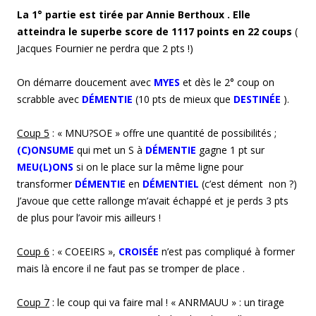
La 1° partie est tirée par Annie Berthoux . Elle
atteindra le superbe score de 1117 points en 22 coups
(
Jacques Fournier ne perdra que 2 pts !)
On démarre doucement avec
MYES
et dès le 2° coup on
scrabble avec
DÉMENTIE
(10 pts de mieux que
DESTINÉE
).
Coup 5
: « MNU?SOE » offre une quantité de possibilités ;
(C)ONSUME
qui met un S à
DÉMENTIE
gagne 1 pt sur
MEU(L)ONS
si on le place sur la même ligne pour
transformer
DÉMENTIE
en
DÉMENTIEL
(c’est dément non ?)
J’avoue que cette rallonge m’avait échappé et je perds 3 pts
de plus pour l’avoir mis ailleurs !
Coup 6
: « COEEIRS »,
CROISÉE
n’est pas compliqué à former
mais là encore il ne faut pas se tromper de place .
Coup 7
: le coup qui va faire mal ! « ANRMAUU » : un tirage