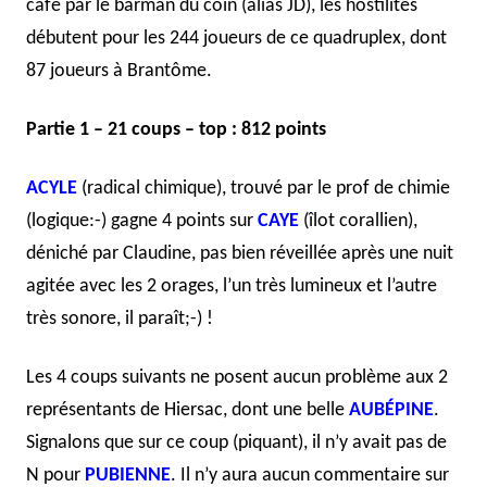
café par le barman du coin (alias JD), les hostilités
débutent pour les 244 joueurs de ce quadruplex, dont
87 joueurs à Brantôme.
Partie 1 – 21 coups – top : 812 points
ACYLE
(radical chimique), trouvé par le prof de chimie
(logique:-) gagne 4 points sur
CAYE
(îlot corallien),
déniché par Claudine, pas bien réveillée après une nuit
agitée avec les 2 orages, l’un très lumineux et l’autre
très sonore, il paraît;-) !
Les 4 coups suivants ne posent aucun problème aux 2
représentants de Hiersac, dont une belle
AUBÉPINE
.
Signalons que sur ce coup (piquant), il n’y avait pas de
N pour
PUBIENNE
. Il n’y aura aucun commentaire sur