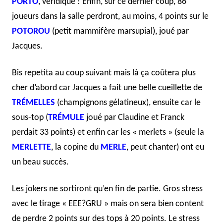
PORTO
, véridique
!
Enfin, sur ce dernier coup, 86
joueurs dans la salle perdront, au moins, 4 points sur le
POTOROU
(petit mammifère marsupial), joué par
Jacques.
Bis repetita au coup suivant mais là ça coûtera plus
cher d’abord car Jacques a fait une belle cueillette de
TRÉMELLES
(champignons gélatineux), ensuite car le
sous-top (
TRÉMULE
joué par Claudine et Franck
perdait 33 points) et enfin car les « merlets » (seule la
MERLETTE
, la copine du
MERLE
, peut chanter) ont eu
un beau succès.
Les jokers ne sortiront qu’en fin de partie. Gros stress
avec le tirage « EEE?GRU » mais on sera bien content
de perdre 2 points sur des tops à 20 points. Le stress