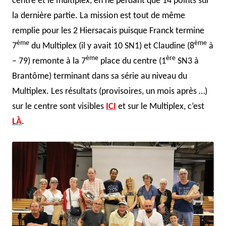
centre et le multiplex, en ne perdant que 14 points sur
la dernière partie. La mission est tout de même
remplie pour les 2 Hiersacais puisque Franck termine
ème
ème
7
du Multiplex (il y avait 10 SN1) et Claudine (8
à
ème
ère
– 79) remonte à la 7
place du centre (1
SN3 à
Brantôme) terminant dans sa série au niveau du
Multiplex. Les résultats (provisoires, un mois après …)
sur le centre sont visibles
ICI
et sur le Multiplex, c’est
LÀ
.