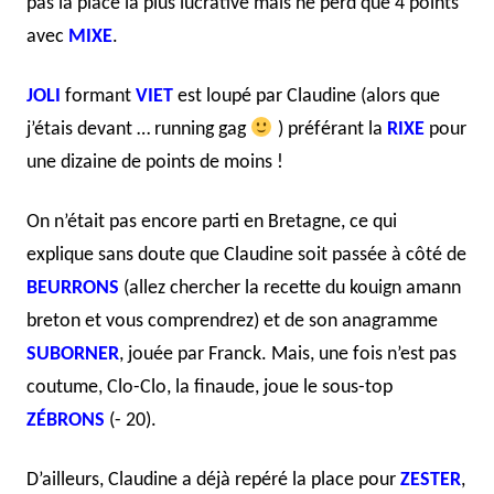
pas la place la plus lucrative mais ne perd que 4 points
avec
MIXE
.
JOLI
formant
VIET
est loupé par Claudine (alors que
j’étais devant … running gag
) préférant la
RIXE
pour
une dizaine de points de moins !
On n’était pas encore parti en Bretagne, ce qui
explique sans doute que Claudine soit passée à côté de
BEURRONS
(allez chercher la recette du kouign amann
breton et vous comprendrez) et de son anagramme
SUBORNER
, jouée par Franck. Mais, une fois n’est pas
coutume, Clo-Clo, la finaude, joue le sous-top
ZÉBRONS
(- 20).
D’ailleurs, Claudine a déjà repéré la place pour
ZESTER
,