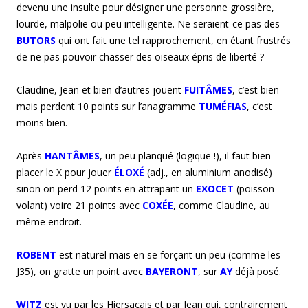
devenu une insulte pour désigner une personne grossière,
lourde, malpolie ou peu intelligente. Ne seraient-ce pas des
BUTORS
qui ont fait une tel rapprochement, en étant frustrés
de ne pas pouvoir chasser des oiseaux épris de liberté ?
Claudine, Jean et bien d’autres jouent
FUITÂMES
, c’est bien
mais perdent 10 points sur l’anagramme
TUMÉFIAS
, c’est
moins bien.
Après
HANTÂMES
, un peu planqué (logique !), il faut bien
placer le X pour jouer
ÉLOXÉ
(adj., en aluminium anodisé)
sinon on perd 12 points en attrapant un
EXOCET
(poisson
volant) voire 21 points avec
COXÉE
, comme Claudine, au
même endroit.
ROBENT
est naturel mais en se forçant un peu (comme les
J35), on gratte un point avec
BAYERONT
, sur
AY
déjà posé.
WITZ
est vu par les Hiersacais et par Jean qui, contrairement