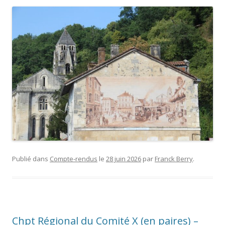
Publié dans
Compte-rendus
le
28 juin 2026
par
Franck Berry
.
Chpt Régional du Comité X (en paires) –