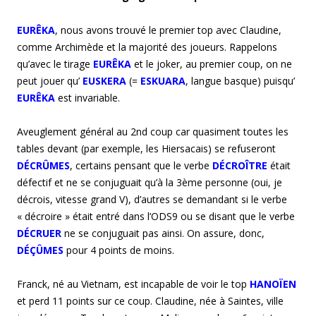
EURÊKA
, nous avons trouvé le premier top avec Claudine,
comme Archimède et la majorité des joueurs. Rappelons
qu’avec le tirage
EURÊKA
et le joker, au premier coup, on ne
peut jouer qu’
EUSKERA
(=
ESKUARA
, langue basque) puisqu’
EURÊKA
est invariable.
Aveuglement général au 2nd coup car quasiment toutes les
tables devant (par exemple, les Hiersacais) se refuseront
DÉCRÛMES
, certains pensant que le verbe
DÉCROÎTRE
était
défectif et ne se conjuguait qu’à la 3ème personne (oui, je
décrois, vitesse grand V), d’autres se demandant si le verbe
« décroire » était entré dans l’ODS9 ou se disant que le verbe
DÉCRUER
ne se conjuguait pas ainsi. On assure, donc,
DÉÇÛMES
pour 4 points de moins.
Franck, né au Vietnam, est incapable de voir le top
HANOÏEN
et perd 11 points sur ce coup. Claudine, née à Saintes, ville