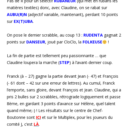
Pas de R pour un sélectif
RUBANEUR
(qui met en rubans les
matières textiles) donc, avec Claudine, on se rabat sur
AUBU(R)N
(adjectif variable, maintenant), perdant 10 points
sur
EX(T)UBA
.
On pose le dernier scrabble, au coup 13 :
RUDENTA
gagnait 2
points sur
DANSEUR
, joué par CloClo, la
FOLKEUSE
!
La fin de partie est tellement peu passionnante … que
Claudine loupera la marche (
STEP
) à l’avant-dernier coup.
Franck (à – 27) gagne la partie devant Jean (- 47) et François
(- 61 dont – 42 sur une erreur de lettres). Au cumul, Franck
l’emporte, sans gloire, devant François et Jean. Claudine, qui a
pris 2 bulles sur 2 scrabbles, rétrograde logiquement et passe
8ème, en gardant 3 points d’avance sur Hélène, quel talent
quand même;-) ! Les résultats sur le centre de Chef-
Boutonne sont
ICI
et sur le Multiplex, pour les joueurs du
comité J, c’est
LÀ
.