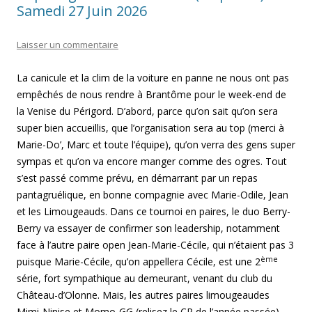
Samedi 27 Juin 2026
Laisser un commentaire
La canicule et la clim de la voiture en panne ne nous ont pas
empêchés de nous rendre à Brantôme pour le week-end de
la Venise du Périgord. D’abord, parce qu’on sait qu’on sera
super bien accueillis, que l’organisation sera au top (merci à
Marie-Do’, Marc et toute l’équipe), qu’on verra des gens super
sympas et qu’on va encore manger comme des ogres. Tout
s’est passé comme prévu, en démarrant par un repas
pantagruélique, en bonne compagnie avec Marie-Odile, Jean
et les Limougeauds. Dans ce tournoi en paires, le duo Berry-
Berry va essayer de confirmer son leadership, notamment
face à l’autre paire open Jean-Marie-Cécile, qui n’étaient pas 3
ème
puisque Marie-Cécile, qu’on appellera Cécile, est une 2
série, fort sympathique au demeurant, venant du club du
Château-d’Olonne. Mais, les autres paires limougeaudes
Mimi-Ninise et Momo-GG (relisez le CR de l’année passée)