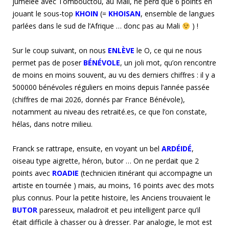
jumelée avec Tombouctou, au Mali, ne perd que 6 points en
jouant le sous-top
KHOIN
(=
KHOISAN
, ensemble de langues
parlées dans le sud de l’Afrique … donc pas au Mali
) !
Sur le coup suivant, on nous
ENLÈVE
le O, ce qui ne nous
permet pas de poser
BÉNÉVOLE
, un joli mot, qu’on rencontre
de moins en moins souvent, au vu des derniers chiffres : il y a
500000 bénévoles réguliers en moins depuis l’année passée
(chiffres de mai 2026, donnés par France Bénévole),
notamment au niveau des retraité.es, ce que l’on constate,
hélas, dans notre milieu.
Franck se rattrape, ensuite, en voyant un bel
ARDÉIDÉ
,
oiseau type aigrette, héron, butor … On ne perdait que 2
points avec
ROADIE
(technicien itinérant qui accompagne un
artiste en tournée ) mais, au moins, 16 points avec des mots
plus connus. Pour la petite histoire, les Anciens trouvaient le
BUTOR
paresseux, maladroit et peu intelligent parce qu’il
était difficile à chasser ou à dresser. Par analogie, le mot est