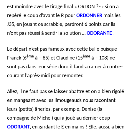
est moindre avec le tirage final « ORDON ?E» si on a
repéré le coup d’avant le R pour
ORDONNER
mais les
J35, en jouant ce scrabble, perdront 6 points car ils
n’ont pas réussi à sentir la solution …
ODORANTE
!
Le départ n’est pas fameux avec cette bulle puisque
ème
ème
Franck (6
à – 85) et Claudine (15
à – 108) ne
sont pas dans leur série donc il faudra ramer à contre-
courant l’après-midi pour remonter.
Allez, il ne faut pas se laisser abattre et on a bien rigolé
en mangeant avec les limougeauds nous racontant
leurs (petits) âneries, par exemple, Denise (la
compagne de Michel) qui a joué au dernier coup
ODORANT
, en gardant le E en mains ! Elle, aussi, a bien