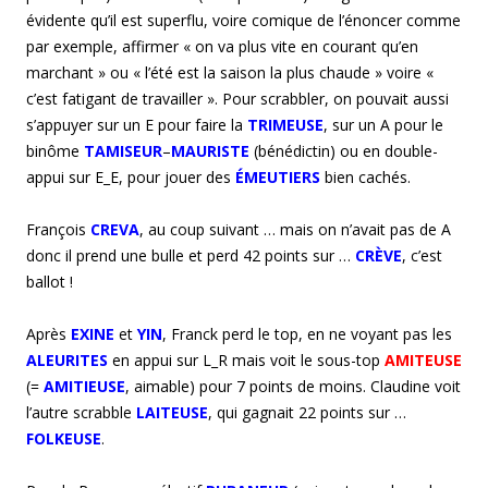
évidente qu’il est superflu, voire comique de l’énoncer comme
par exemple, affirmer « on va plus vite en courant qu’en
marchant » ou « l’été est la saison la plus chaude » voire «
c’est fatigant de travailler ». Pour scrabbler, on pouvait aussi
s’appuyer sur un E pour faire la
TRIMEUSE
, sur un A pour le
binôme
TAMISEUR
–
MAURISTE
(bénédictin) ou en double-
appui sur E_E, pour jouer des
ÉMEUTIERS
bien cachés.
François
CREVA
, au coup suivant … mais on n’avait pas de A
donc il prend une bulle et perd 42 points sur …
CRÈVE
, c’est
ballot !
Après
EXINE
et
YIN
, Franck perd le top, en ne voyant pas les
ALEURITES
en appui sur L_R mais voit le sous-top
AMITEUSE
(=
AMITIEUSE
, aimable) pour 7 points de moins. Claudine voit
l’autre scrabble
LAITEUSE
, qui gagnait 22 points sur …
FOLKEUSE
.