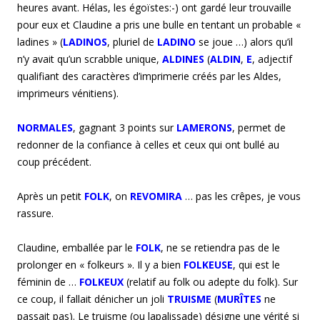
heures avant. Hélas, les égoïstes:-) ont gardé leur trouvaille
pour eux et Claudine a pris une bulle en tentant un probable «
ladines » (
LADINOS
, pluriel de
LADINO
se joue …) alors qu’il
n’y avait qu’un scrabble unique,
ALDINES
(
ALDIN
,
E
, adjectif
qualifiant des caractères d’imprimerie créés par les Aldes,
imprimeurs vénitiens).
NORMALES
, gagnant 3 points sur
LAMERONS
, permet de
redonner de la confiance à celles et ceux qui ont bullé au
coup précédent.
Après un petit
FOLK
, on
REVOMIRA
… pas les crêpes, je vous
rassure.
Claudine, emballée par le
FOLK
, ne se retiendra pas de le
prolonger en « folkeurs ». Il y a bien
FOLKEUSE
, qui est le
féminin de …
FOLKEUX
(relatif au folk ou adepte du folk). Sur
ce coup, il fallait dénicher un joli
TRUISME
(
MURÎTES
ne
passait pas). Le truisme (ou lapalissade) désigne une vérité si