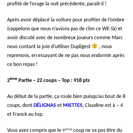
profité de l’orage la nuit précédente, paraît-il !
Après avoir déplacé la voiture pour profiter de l’ombre
(rappelons que nous n’avions pas de clim ce WE-là) et
avoir discuté avec de nombreux joueurs comme Marc
nous contant la joie d’utiliser Dupligest
, nous
reprenons, en essayant de ne pas nous endormir après
ce bon repas !
ème
2
Partie – 22 coups – Top : 918 pts
Au début de la partie, ça roule bien puisqu’au bout de 8
coups, dont
D
ÉLIGNAS
et
MIETTES
,
Claudine est à – 4
et Franck au top.
ème
9
Vous avez compris que l
e
c
oup ne va pas être du