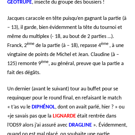
GÉOTRUPE
, insecte du groupe des bousiers !
Jacques caracole en tête puisqu’en gagnant la partie (à
– 13), il garde, bien évidemment la tête du tournoi et
même du multiplex (- 18, au bout de 2 parties …).
ème
ème
Franck, 2
de la partie (à – 18), repasse 4
, à une
vingtaine de points de Michel et Jean. Claudine (à –
ème
125) remonte 9
, au général, preuve que la partie a
fait des dégâts.
Un dernier (avant le suivant) tour au buffet pour se
requinquer pour le round final, en refaisant le match
« t’as vu le
DIPHÉNOL
, dont on avait parlé, hier ? » ou
«je savais pas que la
LIGNARDE
était rentrée dans
l’ODS9 alors j’ai assuré avec
DRAGLINE
». Évidemment,
quand on est mal placé, on souhaite une partie