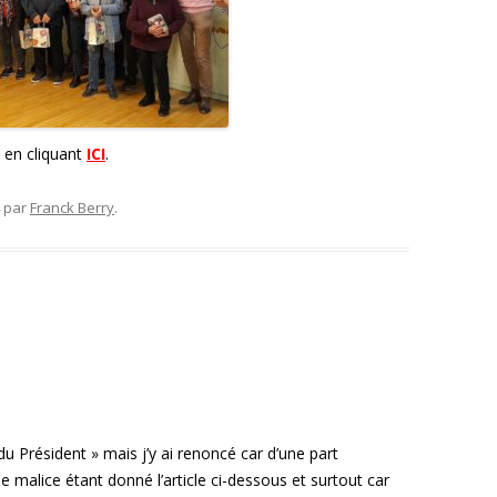
s en cliquant
ICI
.
par
Franck Berry
.
x du Président » mais j’y ai renoncé car d’une part
ne malice étant donné l’article ci-dessous et surtout car