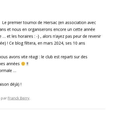
 ! Le premier tournoi de Hiersac (en association avec
0 ans et nous en organiserons encore un cette année
 … et les horaires : -) , alors n’ayez pas peur de revenir
e) ! Ce blog fêtera, en mars 2024, ses 10 ans
us avons vite réagi : le club est reparti sur des
ines années
!!
normale …
aison déjà) !
par
Franck Berry
.