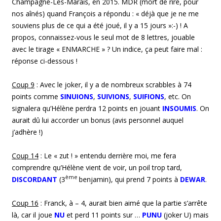
Champagné-Les-Marais, en 2015. MDR (mort de rire, pour
nos aînés) quand François a répondu : « déjà que je ne me
souviens plus de ce qui a été joué, il y a 15 jours »:-) ! A
propos, connaissez-vous le seul mot de 8 lettres, jouable
avec le tirage « ENMARCHE » ? Un indice, ça peut faire mal :
réponse ci-dessous !
Coup
9
: Avec le joker, il y a de nombreux scrabbles à 74
points comme
SINUIONS
,
SUIVIONS
,
SUIFIONS
, etc. On
signalera qu’Hélène perdra 12 points en jouant
INSOUMIS
. On
aurait dû lui accorder un bonus (avis personnel auquel
j’adhère !)
Coup 1
4
: Le « zut ! » entendu derrière moi, me fera
comprendre qu’Hélène vient de voir, un poil trop tard,
ème
DISCORDANT
(3
benjamin), qui prend 7 points à
DEWAR
.
Coup 1
6
: Franck, à – 4, aurait bien aimé que la partie s’arrête
là, car il joue
NU
et perd 11 points sur …
PUNU
(joker U) mais