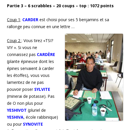
Partie 3 – 6 scrabbles – 20 coups – top : 1072 points
Coup
1
:
CARDER
est choisi pour ses 5 benjamins et sa
rallonge peu connue en une lettre …
Coup
2
: Vous tirez «TSI?
VIY ». Si vous ne
connaissez pas
CARDÈRE
(plante épineuse dont les
épines servaient à carder
les étoffes), vous vous
lamentez de ne pas
pouvoir poser
SYLVITE
(minerai de potasse). Pas
de O non plus pour
YESHIVOT
(pluriel de
YESHIVA
, école rabbinique)
ou pour
SYNOVITE