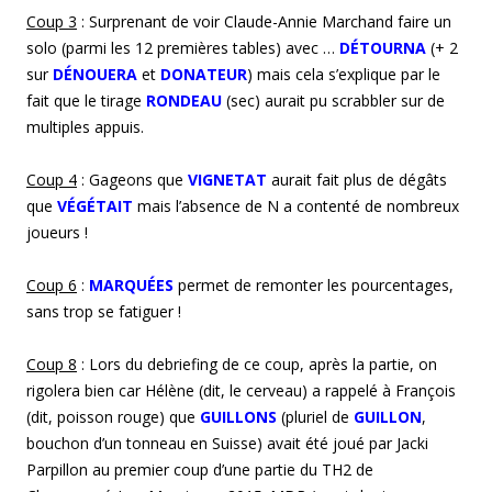
Coup
3
: Surprenant de voir Claude-Annie Marchand faire un
solo (parmi les 12 premières tables) avec …
DÉTOURNA
(+ 2
sur
DÉNOUERA
et
DONATEUR
) mais cela s’explique par le
fait que le tirage
RONDEAU
(sec) aurait pu scrabbler sur de
multiples appuis.
Coup
4
: Gageons que
VIGNETAT
aurait fait plus de dégâts
que
VÉGÉTAIT
mais l’absence de N a contenté de nombreux
joueurs !
Coup 6
:
MARQUÉES
permet de remonter les pourcentages,
sans trop se fatiguer !
Coup 8
: Lors du debriefing de ce coup, après la partie, on
rigolera bien car Hélène (dit, le cerveau) a rappelé à François
(dit, poisson rouge) que
GUILLONS
(pluriel de
GUILLON
,
bouchon d’un tonneau en Suisse) avait été joué par Jacki
Parpillon au premier coup d’une partie du TH2 de