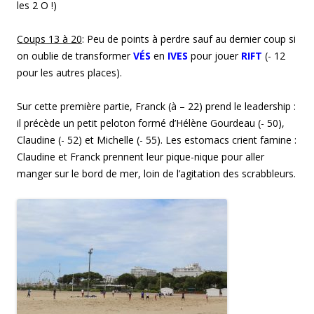
les 2 O !)
Coup
s
1
3
à 2
0
: Peu de points à perdre sauf au dernier coup si
on oublie de transformer
VÉS
en
IVES
pour jouer
RIFT
(- 12
pour les autres places).
Sur cette première partie, Franck (à – 22) prend le leadership :
il précède un petit peloton formé d’Hélène Gourdeau (- 50),
Claudine (- 52) et Michelle (- 55). Les estomacs crient famine :
Claudine et Franck prennent leur pique-nique pour aller
manger sur le bord de mer, loin de l’agitation des scrabbleurs.