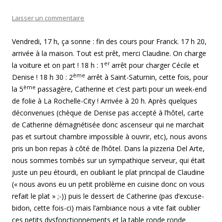
Laisser un commentaire
Vendredi, 17 h, ça sonne : fin des cours pour Franck. 17 h 20,
arrivée à la maison. Tout est prêt, merci Claudine. On charge
er
la voiture et on part ! 18 h : 1
arrêt pour charger Cécile et
ème
Denise ! 18 h 30 : 2
arrêt à Saint-Saturnin, cette fois, pour
ème
la 5
passagère, Catherine et c’est parti pour un week-end
de folie à La Rochelle-City ! Arrivée à 20 h. Après quelques
déconvenues (chèque de Denise pas accepté à l’hôtel, carte
de Catherine démagnétisée donc ascenseur qui ne marchait
pas et surtout chambre impossible à ouvrir, etc), nous avons
pris un bon repas à côté de l’hôtel. Dans la pizzeria Del Arte,
nous sommes tombés sur un sympathique serveur, qui était
juste un peu étourdi, en oubliant le plat principal de Claudine
(« nous avons eu un petit problème en cuisine donc on vous
refait le plat » ;-)) puis le dessert de Catherine (pas d’excuse-
bidon, cette fois-ci) mais l’ambiance nous a vite fait oublier
ces petits dysfonctionnements et la table ronde ronde