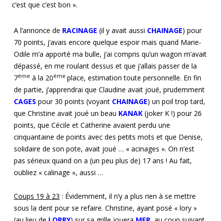
c’est que c’est bon ».
A l’annonce de
RACINAGE
(il y avait aussi
CHAINAGE
) pour
70 points, j’avais encore quelque espoir mais quand Marie-
Odile m’a apporté ma bulle, j’ai compris qu’un wagon m’avait
dépassé, en me roulant dessus et que j’allais passer de la
ème
ème
7
à la 20
place, estimation toute personnelle. En fin
de partie, j’apprendrai que Claudine avait joué, prudemment
CAGES
pour 30 points (voyant
CHAINAGE
) un poil trop tard,
que Christine avait joué un beau
KANAK
(joker K !) pour 26
points, que Cécile et Catherine avaient perdu une
cinquantaine de points avec des petits mots et que Denise,
solidaire de son pote, avait joué … « acinages ». On n’est
pas sérieux quand on a (un peu plus de) 17 ans ! Au fait,
oubliez « calinage », aussi …
Coup
s
19
à 23
: Évidemment, il n’y a plus rien à se mettre
sous la dent pour se refaire. Christine, ayant posé « lory »
(au lieu de
LORRY
) sur sa grille jouera
MER
, au coup suivant,