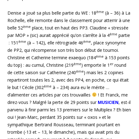
ème
Denise a joué sa plus belle partie du WE : 18
(à – 36) à La
Rochelle, elle remonte dans le classement pour atterrir à une
ème
belle 52
place, tout en haut des PP3. Claudine « stressée
ème
par MOP » (sic) aurait apprécié qu’on s’arrête à la 4
partie
ème
ème
: 151
(à – 142), elle rétrograde 46
, place synonyme
de PP2, qui récompense son très bon début de tournoi.
ème
Christine et Catherine termine exaequo (184
à 153 points
ème
er
du top) : au cumul, Christine (219
) emporte le 1
round
ème
de cette saison sur Catherine (240
) mais les 2 copines
repartiront toutes les 2, avec des PP4, en poche, ce qui était
ème
le but ! Cécile (302
à – 234) aura eu le mérite …
d’alimenter ces articles par ces trouvailles
! Et Franck, me
direz-vous ? Malgré la perte de 29 points sur
MUSICIEN
, est-il
parvenu à finir parmi les 13 premiers sur le Multiplex ? Eh bien
oui ! Jean-Marc, perdant 35 points sur « oxos » et le
sympathique Bertrand Rousseau, terminant pourtant en
trombe (-13 et – 13, le dimanche), mais qui avait pris du