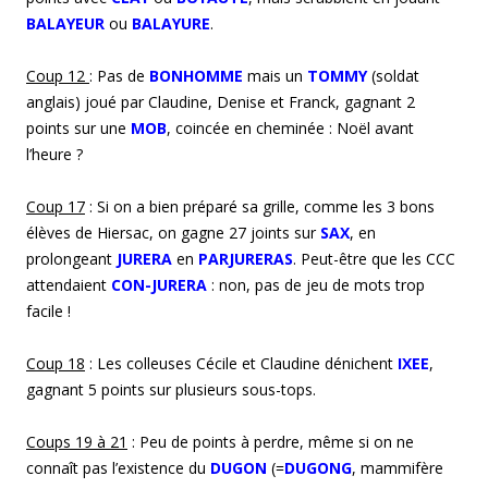
BALAYEUR
ou
BALAYURE
.
Coup 1
2
: Pas de
BONHOMME
mais un
TOMMY
(soldat
anglais) joué par Claudine, Denise et Franck, gagnant 2
points sur une
MOB
, coincée en cheminée : Noël avant
l’heure ?
Coup 1
7
: Si on a bien préparé sa grille, comme les 3 bons
élèves de Hiersac, on gagne 27 joints sur
SAX
, en
prolongeant
JURERA
en
PARJURERAS
. Peut-être que les CCC
attendaient
CON-JURERA
: non, pas de jeu de mots trop
facile !
Coup 1
8
: Les colleuses Cécile et Claudine dénichent
IXEE
,
gagnant 5 points sur plusieurs sous-tops.
Coup
s
1
9
à
21
: Peu de points à perdre, même si on ne
connaît pas l’existence du
DUGON
(=
DUGONG
, mammifère