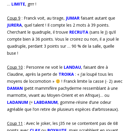
…
LIMITE
, grrr !
Coup
9
: Franck voit, au tirage,
JUMAR
faisant autant que
JURERA
, quel talent ! Il compte les 2 mots à 39 points.
Cherchant le quadruple, il trouve
RECRUTA
(sans le J) qu’il
compte bien à 36 points. Vous le croirez ou non, il a joué le
quadruple, perdant 3 points sur … 90 % de la salle, quelle
buse !
Coup 1
0
: Personne ne voit le
LANDAU
, faisant dire à
Claudine, après la perte de
TROIKA
: « j’ai loupé tous les
moyens de locomotion »
! Franck limite la casse (- 2) avec
DAMAN
(petit mammifère pachyderme ressemblant à une
marmotte, vivant au Moyen-Orient et en Afrique)
… ou
LADANUM
(=
LABDANUM
, gomme-résine d’une odeur
agréable que l’on retire de plusieurs espèces d’arbrisseaux).
Coup 1
1
: Avec le joker, les J35 ne se contentent pas de 68
points avec
CLAY
ou
BOYAUTE
, mais scrabblent en jouant