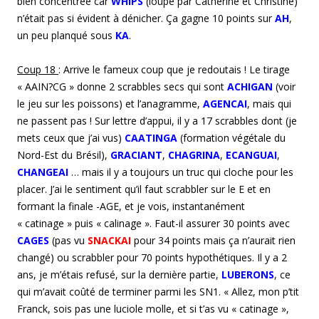
bien concentrée car
WHIPS
(loupé par Catherine et Christine)
n’était pas si évident à dénicher. Ça gagne 10 points sur
AH
,
un peu planqué sous
KA
.
Coup
18
: Arrive le fameux coup que je redoutais ! Le tirage
« AAIN?CG » donne 2 scrabbles secs qui sont
ACHIGAN
(voir
le jeu sur les poissons) et l’anagramme,
AGENCAI
, mais qui
ne passent pas ! Sur lettre d’appui, il y a 17 scrabbles dont (je
mets ceux que j’ai vus)
CAATINGA
(formation végétale du
Nord-Est du Brésil),
GRACIANT
,
CHAGRINA
,
ECANGUAI
,
CHANGEAI
… mais il y a toujours un truc qui cloche pour les
placer. J’ai le sentiment qu’il faut scrabbler sur le E et en
formant la finale -AGE, et je vois, instantanément
« catinage » puis « calinage ». Faut-il assurer 30 points avec
CAGES
(pas vu
SNACKAI
pour 34 points mais ça n’aurait rien
changé) ou scrabbler pour 70 points hypothétiques. Il y a 2
ans, je m’étais refusé, sur la dernière partie,
LUBERONS
, ce
qui m’avait coûté de terminer parmi les SN1. « Allez, mon p’tit
Franck, sois pas une luciole molle, et si t’as vu « catinage »,