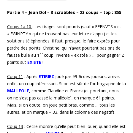
Partie 4 – Jean Dol – 3 scrabbles – 23 coups – top : 855
Coup
s
1
à 10
: Les tirages sont pourris (sauf « EEFNVTS » et
« EGINPTY » qui ne trouvent pas leur lettre d’appui) et les
solutions téléphonées. Il faut, presque, le faire exprès pour
perdre des points. Christine, qui n’avait pourtant pas pris de
er
fausse bulle au 1
coup, invente « existée » … pour gagner 2
points sut
EXISTE
!
Coup
11
: Après
ETIRIEZ
joué par 99 % des joueurs, arrive,
enfin, un coup intéressant. Si on est sûr de l’orthographe de la
MALLEOLE
, comme Claudine et Franck (et pourtant, nous,
on ne s’est pas cassé la malléole), on marque 61 points.
Mais, si on doute, on joue petit bras, comme … tous les
autres, et on marque – 33, dans la colonne des négatifs.
Coup
13
: Cécile montre qu’elle peut bien jouer, quand elle est