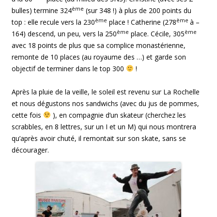
ème
bulles) termine 324
(sur 348 !) à plus de 200 points du
ème
ème
top : elle recule vers la 230
place ! Catherine (278
à –
ème
ème
164) descend, un peu, vers la 250
place. Cécile, 305
avec 18 points de plus que sa complice monastérienne,
remonte de 10 places (au royaume des …) et garde son
objectif de terminer dans le top 300
!
Après la pluie de la veille, le soleil est revenu sur La Rochelle
et nous dégustons nos sandwichs (avec du jus de pommes,
cette fois
), en compagnie d’un skateur (cherchez les
scrabbles, en 8 lettres, sur un I et un M) qui nous montrera
qu’après avoir chuté, il remontait sur son skate, sans se
décourager.