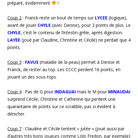
préparé, évidemment
!
Coup
2
: Franck reste un bout de temps sur
LYCEE
(logique),
avant de jouer
CHYLE
(avec Denise), pour 2 points de plus. Le
CHYLE
, c’est le contenu de l’intestin-grêle, après digestion.
LAYEE
(joué par Claudine, Christine et Cécile) ne perdait que 4
points.
Coup
3
:
FAVUS
(maladie de la peau) permet à Denise et
Franck, de rester au top. Les CCCC perdent 16 points, en
jouant un des sous-tops.
Coup
4
: Pas de G pour
INDAGUAI
mais le M pour
MINAUDAI
surprend Cécile, Christine et Catherine qui perdent une
quarantaine de points sur ce scrabble, pas si évident à
dénicher.
Coup
7
: Claudine et Cécile tentent « jutée » (joué aussi par
d’autres très bons joueurs comme Lolo Fredon, par exemple)