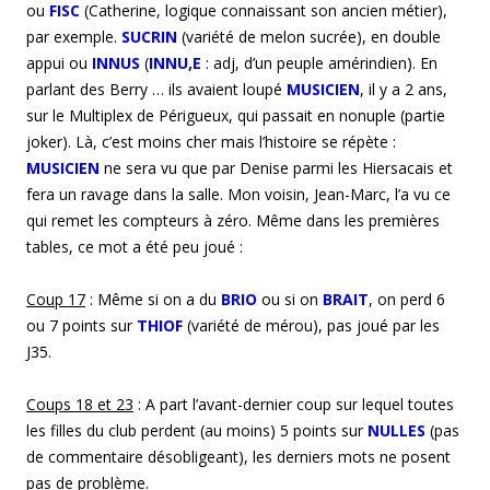
ou
FISC
(Catherine, logique connaissant son ancien métier),
par exemple.
SUCRIN
(variété de melon sucrée), en double
appui ou
INNUS
(
INNU,E
: adj, d’un peuple amérindien). En
parlant des Berry … ils avaient loupé
MUSICIEN
, il y a 2 ans,
sur le Multiplex de Périgueux, qui passait en nonuple (partie
joker). Là, c’est moins cher mais l’histoire se répète :
MUSICIEN
ne sera vu que par Denise parmi les Hiersacais et
fera un ravage dans la salle. Mon voisin, Jean-Marc, l’a vu ce
qui remet les compteurs à zéro. Même dans les premières
tables, ce mot a été peu joué :
Coup
1
7
: Même si on a du
BRIO
ou si on
BRAIT
, on perd 6
ou 7 points sur
THIOF
(variété de mérou), pas joué par les
J35.
Coup
s
1
8
et 2
3
: A part l’avant-dernier coup sur lequel toutes
les filles du club perdent (au moins) 5 points sur
NULLES
(pas
de commentaire désobligeant), les derniers mots ne posent
pas de problème.