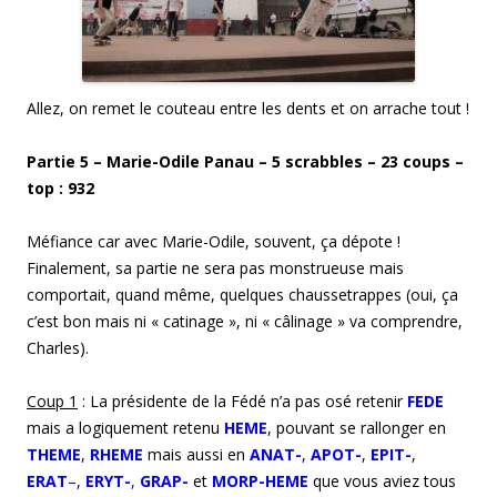
Allez, on remet le couteau entre les dents et on arrache tout !
Partie 5 – Marie-Odile Panau – 5 scrabbles – 23 coups –
top : 932
Méfiance car avec Marie-Odile, souvent, ça dépote !
Finalement, sa partie ne sera pas monstrueuse mais
comportait, quand même, quelques chaussetrappes (oui, ça
c’est bon mais ni « catinage », ni « câlinage » va comprendre,
Charles).
Coup
1
: La présidente de la Fédé n’a pas osé retenir
FEDE
mais a logiquement retenu
HEME
, pouvant se rallonger en
THEME
,
RHEME
mais aussi en
ANAT-
,
APOT-
,
EPIT-
,
ERAT
–
,
ERYT-
,
GRAP-
et
MORP-HEME
que vous aviez tous