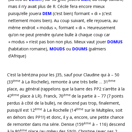
mais il n’y avait plus de R. Cécile fera encore mieux
puisqu’elle jouera
DEM
(c’est bien) formant « di » (c’est
nettement moins bien). Au coup suivant, elle rejouera, au
même endroit « modus », formant « di ». Heureusement
qu’on ne peut prendre qu’une bulle à chaque coup car
« modus » n’est pas bon non plus. Mieux vaut jouer
DOMUS
(habitation romaine),
MOUDS
ou
DOUMS
(palmiers
d’Afrique)
C’est la bérézina pour les J35, sauf pour Claudine qui à – 50
ème
ème
(33
à La Rochelle), remonte à une très belle … 31
place, au général (rappelons que la barre des PP2 s’arrête à la
ème
ème
47
place à LR). Franck, 70
de la partie à – 77 (7 points
perdus à côté de la bulle), ne descend pas trop, finalement,
ème
ème
puisqu’il est 12
à La Rochelle (14
sur le Multiplex, soit
en dehors des PP1!) et donc, il y a, encore, une petite chance
ème
de remonter dans ma série. Denise (159
à – 116) descend
ème
à la 80
place (au milieu des SN3). Christine (avec ses 2