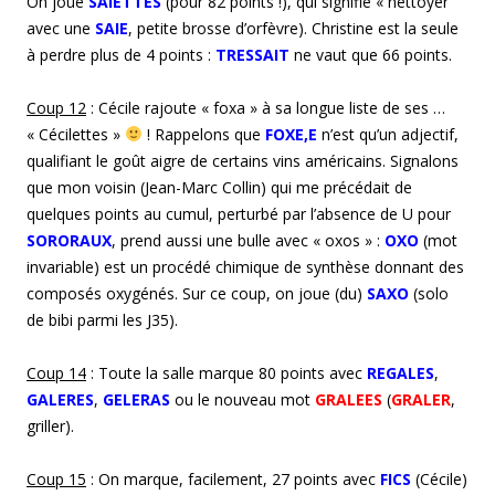
On joue
SAIETTES
(pour 82 points !), qui signifie « nettoyer
avec une
SAIE
, petite brosse d’orfèvre). Christine est la seule
à perdre plus de 4 points :
TRESSAIT
ne vaut que 66 points.
Coup 1
2
: Cécile rajoute « foxa » à sa longue liste de ses …
« Cécilettes »
! Rappelons que
FOXE,E
n’est qu’un adjectif,
qualifiant le goût aigre de certains vins américains. Signalons
que mon voisin (Jean-Marc Collin) qui me précédait de
quelques points au cumul, perturbé par l’absence de U pour
SORORAUX
, prend aussi une bulle avec « oxos » :
OXO
(mot
invariable) est un procédé chimique de synthèse donnant des
composés oxygénés. Sur ce coup, on joue (du)
SAXO
(solo
de bibi parmi les J35).
Coup
1
4
: Toute la salle marque 80 points avec
REGALES
,
GALERES
,
GELERAS
ou le nouveau mot
GRALEES
(
GRALER
,
griller).
Coup
15
: On marque, facilement, 27 points avec
FICS
(Cécile)