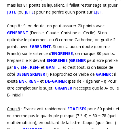
mais les 81 points se liquéfient. Il fallait rester sage et jouer
JUTE
(ou
JETE
) pour ne perdre qu’un point sur
EJET
.
Coup
8
: Si on doute, on peut assurer 70 points avec
GENERENT
(Denise, Claude, Christine et Cécile). Si on
optimise le placement du G comme Catherine, on gratte 2
points avec
EGRENENT
. Si on n’a aucun doute (comme
Franck) sur l’existence d’
ENGRENEE
, on marque 80 points.
Préparez le R devant
ENGRENEE
(
GRENER
peut être préfixé
par
E-
,
EN-
,
REN-
et
GAN
–
… et c’est tout, si on laisse de
côté
DESENGRENER
!) Rapprochez ce verbe de
GAINER
: il
existe
EN-
,
REN
–
et
DE-GAINER
(pas de « égainer » !) Pour
être complet sur le sujet,
GRAINER
n’accepte que la A- ou le
E- initial !
Coup
9
: Franck voit rapidement
ETATISES
pour 80 points et
ne cherche pas le quadruple puisque (7 * 4) + 50 = 78 (quel
mathématicien), en oubliant de la lettre d’appui (quel âne !)