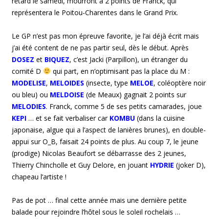
retard le samedi, mourront à 2 points de Franck, qui
représentera le Poitou-Charentes dans le Grand Prix.
Le GP n’est pas mon épreuve favorite, je l’ai déjà écrit mais
j’ai été content de ne pas partir seul, dès le début. Après
DOSEZ
et
BIQUEZ
, c’est Jacki (Parpillon), un étranger du
comité D
qui part, en n’optimisant pas la place du M :
MODELISE
,
MELOIDES
(insecte, type
MELOE
, coléoptère noir
ou bleu) ou
MELDOISE
(de Meaux) gagnait 2 points sur
MELODIES
. Franck, comme 5 de ses petits camarades, joue
KEPI
… et se fait verbaliser car
KOMBU
(dans la cuisine
japonaise, algue qui a l’aspect de lanières brunes), en double-
appui sur O_B, faisait 24 points de plus. Au coup 7, le jeune
(prodige) Nicolas Beaufort se débarrasse des 2 jeunes,
Thierry Chincholle et Guy Delore, en jouant
HYDRIE
(joker D),
chapeau l’artiste !
Pas de pot … final cette année mais une dernière petite
balade pour rejoindre l’hôtel sous le soleil rochelais …