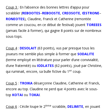
Coup
3
: En l’absence des bonnes lettres d’appui pour
scrabbler (
REBOOTES
–
REBOOSTE
,
CREOSOTE
,
ŒSTRONE
–
RONEOTES
), Claudine, Franck et Catherine (remontée
comme un coucou, en ce début de festival) jouent
TOREEES
(jamais facile à former), qui gagne 8 points sur de nombreux
sous-tops.
Coup
4
:
DESOLAIT
(63 points), vus par presque tous les
joueurs me semble plus simple à former que
SODALITE
(terme employé en littérature pour parler d’une convivialité,
d’une fraternité) ou
IODLATES
(62 points), joué par Christine,
er
qui ruminait, encore, sa bulle fictive du 1
coup.
Coup
5
:
TROIKA
désarçonne Claudine, Catherine et Franck,
encore au top.
Claudine ne perd que 4 points avec le sous-
top
KOTAI
ou
TOKAI
.
ème
Coup
6
: Cécile loupe le 2
scrabble,
DELIMITE
, en jouant