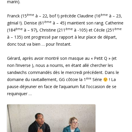
marin).
ème
ème
Franck (15
à – 22, bof !) précède Claudine (16
à – 23,
ème
génial !). Denise (61
à – 45) maintient son rang. Catherine
ème
ème
ème
(184
à – 97), Christine (211
à -105) et Cécile (251
à – 135) ont progressé par rapport à leur place de départ,
donc tout va bien … pour l’instant.
Gérard, après avoir montré son masque au « Petit Q » (et
non l’inverse ), nous a nourris, en étant allé chercher les
sandwichs commandés dès le mercredi précédent. Dans le
ère
domaine du ravitaillement, GG côtoie la 1
Série
! La
pause-déjeuner en face de l’aquarium fut l’occasion de se
requinquer …