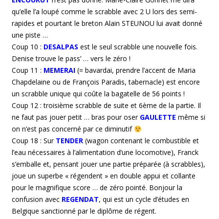
qu’elle l’a loupé comme le scrabble avec 2 U lors des semi-
rapides et pourtant le breton Alain STEUNOU lui avait donné
une piste …
Coup 10 :
DESALPAS
est le seul scrabble une nouvelle fois.
Denise trouve le pass’ … vers le zéro !
Coup 11 :
MEMERAI
(= bavardai, prendre l’accent de Maria
Chapdelaine ou de François Paradis, tabernacle) est encore
un scrabble unique qui coûte la bagatelle de 56 points !
Coup 12 : troisième scrabble de suite et 6ème de la partie. Il
ne faut pas jouer petit … bras pour oser
GAULETTE
même si
on n’est pas concerné par ce diminutif
Coup 18 : Sur
TENDER
(wagon contenant le combustible et
l’eau nécessaires à l’alimentation d’une locomotive), Franck
s’emballe et, pensant jouer une partie préparée (à scrabbles),
joue un superbe « régendent » en double appui et collante
pour le magnifique score … de zéro pointé. Bonjour la
confusion avec
REGENDAT
, qui est un cycle d’études en
Belgique sanctionné par le diplôme de régent.