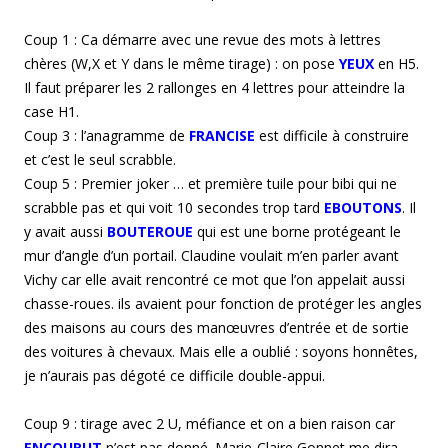
Coup 1 : Ca démarre avec une revue des mots à lettres
chères (W,X et Y dans le même tirage) : on pose
YEUX
en H5.
Il faut préparer les 2 rallonges en 4 lettres pour atteindre la
case H1.
Coup 3 : l’anagramme de
FRANCISE
est difficile à construire
et c’est le seul scrabble.
Coup 5 : Premier joker … et première tuile pour bibi qui ne
scrabble pas et qui voit 10 secondes trop tard
EBOUTONS
. Il
y avait aussi
BOUTEROUE
qui est une borne protégeant le
mur d’angle d’un portail. Claudine voulait m’en parler avant
Vichy car elle avait rencontré ce mot que l’on appelait aussi
chasse-roues. ils avaient pour fonction de protéger les angles
des maisons au cours des manœuvres d’entrée et de sortie
des voitures à chevaux. Mais elle a oublié : soyons honnêtes,
je n’aurais pas dégoté ce difficile double-appui.
Coup 9 : tirage avec 2 U, méfiance et on a bien raison car
ENCOURUT
n’est pas donné. Marie-Claire Gonnet me dira