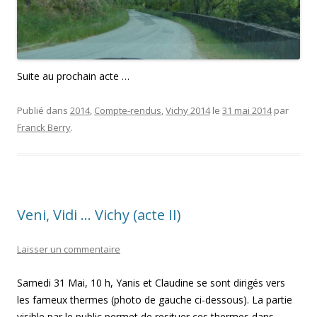
Suite au prochain acte …
Publié dans
2014
,
Compte-rendus
,
Vichy 2014
le
31 mai 2014
par
Franck Berry
.
Veni, Vidi … Vichy (acte II)
Laisser un commentaire
Samedi 31 Mai, 10 h, Yanis et Claudine se sont dirigés vers
les fameux thermes (photo de gauche ci-dessous). La partie
visible par le public permet de resituer ces thermes dans