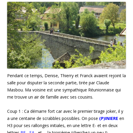
Pendant ce temps, Denise, Thierry et Franck avaient rejoint la
salle pour disputer la seconde partie, tirée par Claude
Masbou. Ma voisine est une sympathique Réunionnaise qui
me trouve un air de famille avec ses cousins.
Coup 1 : Ca démarre fort car avec le premier tirage joker, il y
a une centaine de scrabbles possibles. On pose
(P)INIERE
en
H3 pour ses rallonges initiales, en une lettre E- et en deux
lettres
PE
-,
SA
– et … la troisième (cherchez un peu !)