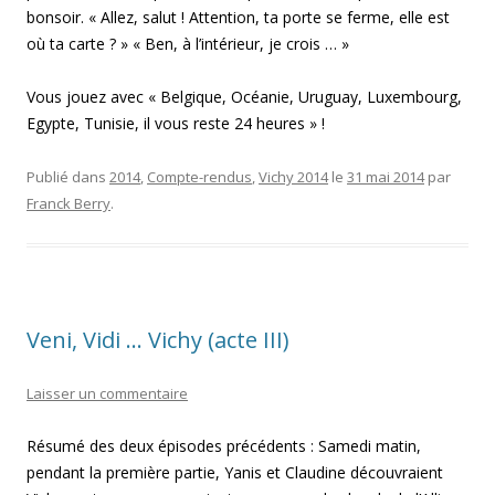
bonsoir. « Allez, salut ! Attention, ta porte se ferme, elle est
où ta carte ? » « Ben, à l’intérieur, je crois … »
Vous jouez avec « Belgique, Océanie, Uruguay, Luxembourg,
Egypte, Tunisie, il vous reste 24 heures » !
Publié dans
2014
,
Compte-rendus
,
Vichy 2014
le
31 mai 2014
par
Franck Berry
.
Veni, Vidi … Vichy (acte III)
Laisser un commentaire
Résumé des deux épisodes précédents : Samedi matin,
pendant la première partie, Yanis et Claudine découvraient