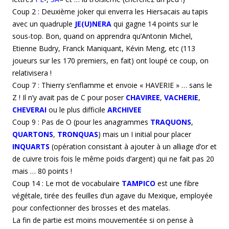
Coup 2 : Deuxième joker qui enverra les Hiersacais au tapis
avec un quadruple
JE(U)NERA
qui gagne 14 points sur le
sous-top. Bon, quand on apprendra qu’Antonin Michel,
Etienne Budry, Franck Maniquant, Kévin Meng, etc (113
joueurs sur les 170 premiers, en fait) ont loupé ce coup, on
relativisera !
Coup 7 : Thierry s’enflamme et envoie « HAVERIE » … sans le
Z ! Il n’y avait pas de C pour poser
CHAVIREE
,
VACHERIE
,
CHEVERAI
ou le plus difficile
ARCHIVEE
Coup 9 : Pas de O (pour les anagrammes
TRAQUONS
,
QUARTONS
,
TRONQUAS
) mais un I initial pour placer
INQUARTS
(opération consistant à ajouter à un alliage d’or et
de cuivre trois fois le même poids d’argent) qui ne fait pas 20
mais … 80 points !
Coup 14 : Le mot de vocabulaire
TAMPICO
est une fibre
végétale, tirée des feuilles d’un agave du Mexique, employée
pour confectionner des brosses et des matelas.
La fin de partie est moins mouvementée si on pense à