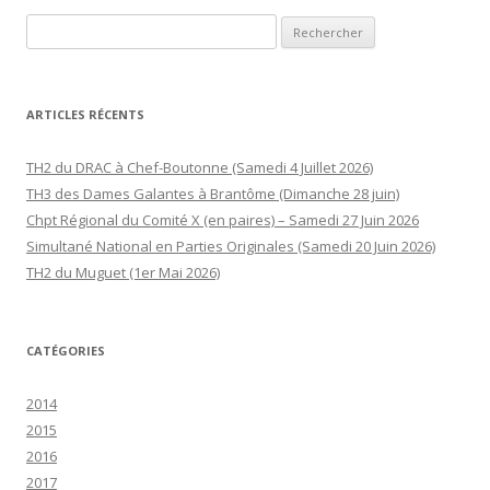
Rechercher :
ARTICLES RÉCENTS
TH2 du DRAC à Chef-Boutonne (Samedi 4 Juillet 2026)
TH3 des Dames Galantes à Brantôme (Dimanche 28 juin)
Chpt Régional du Comité X (en paires) – Samedi 27 Juin 2026
Simultané National en Parties Originales (Samedi 20 Juin 2026)
TH2 du Muguet (1er Mai 2026)
CATÉGORIES
2014
2015
2016
2017