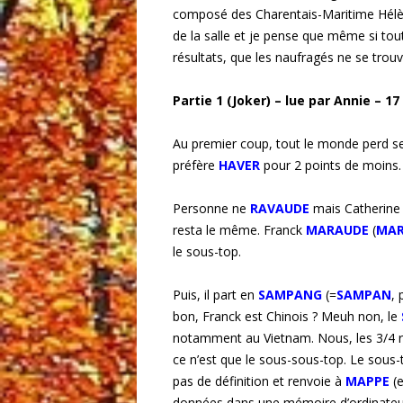
composé des Charentais-Maritime Hélène,
de la salle et je pense que même si tout
résultats, que les naufragés ne se trou
Partie 1 (Joker) – lue par Annie – 17
Au premier coup, tout le monde perd s
préfère
HAVER
pour 2 points de moins.
Personne ne
RAVAUDE
mais Catherin
resta le même. Franck
MARAUDE
(
MAR
le sous-top.
Puis, il part en
SAMPANG
(=
SAMPAN
, 
bon, Franck est Chinois ? Meuh non, le
notamment au Vietnam. Nous, les 3/4 
ce n’est que le sous-sous-top. Le sous-
pas de définition et renvoie à
MAPPE
(
données dans une mémoire d’ordinateur 