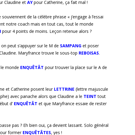
ur Claudine et
AY
pour Catherine, ça fait mal !
 souviennent de la célèbre phrase « j’engage à l’essai
ent notre coach mais en tout cas, tout le monde
I
pour 4 points de moins. Leçon retenue alors ?
f, on peut s’appuyer sur le M de
SAMPANG
et poser
 Claudine. Maryfrance trouve le sous-top
REBOISAS
.
t le monde
ENQUÊTÂT
pour trouver la place sur le A de
ine et Catherine posent leur
LETTRINE
(lettre majuscule
phe) avec panache alors que Claudine a le
TEINT
tout
début d’
ENQUÊTÂT
et que Maryfrance essaie de rester
passe pas ? Eh bien oui, ça devient lassant. Solo général
our former
ENQUÊTÂTES
, yes !