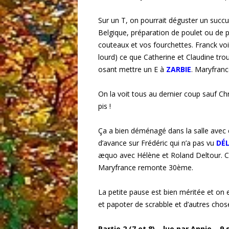
Sur un T, on pourrait déguster un succ
Belgique, préparation de poulet ou de 
couteaux et vos fourchettes. Franck voi
lourd) ce que Catherine et Claudine tr
osant mettre un E à
ZARBIE
. Maryfranc
On la voit tous au dernier coup sauf Ch
pis !
Ça a bien déménagé dans la salle avec c
d’avance sur Frédéric qui n’a pas vu
DÉ
æquo avec Hélène et Roland Deltour. Ch
Maryfrance remonte 30ème.
La petite pause est bien méritée et on 
et papoter de scrabble et d’autres chos
Partie 2 (7 et 8) – lue par Annie – 9