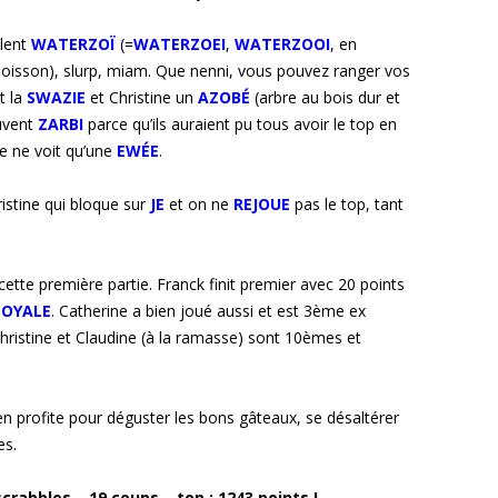
ulent
WATERZOÏ
(=
WATERZOEI
,
WATERZOOI
, en
poisson), slurp, miam. Que nenni, vous pouvez ranger vos
t la
SWAZIE
et Christine un
AZOBÉ
(arbre au bois dur et
ouvent
ZARBI
parce qu’ils auraient pu tous avoir le top en
e ne voit qu’une
EWÉE
.
ristine qui bloque sur
JE
et on ne
REJOUE
pas le top, tant
ette première partie. Franck finit premier avec 20 points
LOYALE
. Catherine a bien joué aussi et est 3ème ex
ristine et Claudine (à la ramasse) sont 10èmes et
en profite pour déguster les bons gâteaux, se désaltérer
es.
 scrabbles – 19 coups – top : 1243 points !