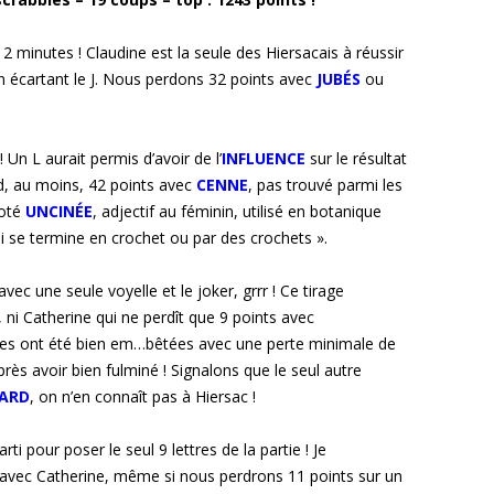
2 minutes ! Claudine est la seule des Hiersacais à réussir
en écartant le J. Nous perdons 32 points avec
JUBÉS
ou
 Un L aurait permis d’avoir de l’
INFLUENCE
sur le résultat
rd, au moins, 42 points avec
CENNE
, pas trouvé parmi les
goté
UNCINÉE
, adjectif au féminin, utilisé en botanique
i se termine en crochet ou par des crochets ».
 avec une seule voyelle et le joker, grrr ! Ce tirage
 ni Catherine qui ne perdît que 9 points avec
utres ont été bien em…bêtées avec une perte minimale de
près avoir bien fulminé ! Signalons que le seul autre
ARD
, on n’en connaît pas à Hiersac !
ti pour poser le seul 9 lettres de la partie ! Je
s avec Catherine, même si nous perdrons 11 points sur un