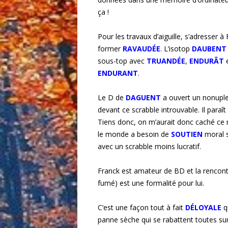
ça !
Pour les travaux d’aiguille, s’adresser 
former
RAVAUDÉE
. L’isotop
DAUBENT
sous-top avec
TRUANDÉE
,
ENDURÂT
ENDURANT
.
Le D de
DAGUENT
a ouvert un nonupl
devant ce scrabble introuvable. Il para
Tiens donc, on m’aurait donc caché ce
le monde a besoin de
SOUTIEN
moral 
avec un scrabble moins lucratif.
Franck est amateur de BD et la rencont
fumé) est une formalité pour lui.
C’est une façon tout à fait
DÉLOYALE
q
panne sèche qui se rabattent toutes su