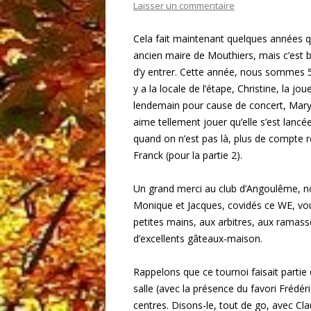
Laisser un commentaire
Cela fait maintenant quelques années qu
ancien maire de Mouthiers, mais c’est b
d’y entrer. Cette année, nous sommes 5 r
y a la locale de l’étape, Christine, la j
lendemain pour cause de concert, Maryfr
aime tellement jouer qu’elle s’est lancé
quand on n’est pas là, plus de compte re
Franck (pour la partie 2).
Un grand merci au club d’Angoulême, n
Monique et Jacques, covidés ce WE, vo
petites mains, aux arbitres, aux ramass
d’excellents gâteaux-maison.
Rappelons que ce tournoi faisait partie d
salle (avec la présence du favori Frédér
centres. Disons-le, tout de go, avec Cl