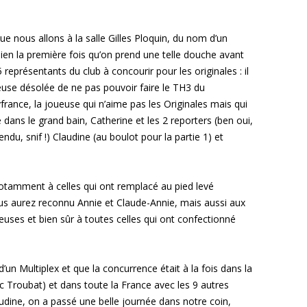
e nous allons à la salle Gilles Ploquin, du nom d’un
ien la première fois qu’on prend une telle douche avant
eprésentants du club à concourir pour les originales : il
oueuse désolée de ne pas pouvoir faire le TH3 du
ance, la joueuse qui n’aime pas les Originales mais qui
e dans le grand bain, Catherine et les 2 reporters (ben oui,
ndu, snif !) Claudine (au boulot pour la partie 1) et
otamment à celles qui ont remplacé au pied levé
us aurez reconnu Annie et Claude-Annie, mais aussi aux
euses et bien sûr à toutes celles qui ont confectionné
’un Multiplex et que la concurrence était à la fois dans la
ic Troubat) et dans toute la France avec les 9 autres
audine, on a passé une belle journée dans notre coin,