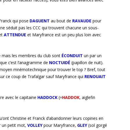
à Franck qui pose
DAGUENT
au bout de
RAVAUDE
pour
ne séduit pas les CCC qui trouvent chacune un sous-
et
ATTENDUE
et Maryfrance est un peu plus loin avec
e mais les membres du club sont
ÉCONDUIT
un par un
ît que c’est l’anagramme de
NOCTUIDÉ
(papillon de nuit).
 moyen mnémotechnique pour trouver le top ? Bref, tout
sur ce coup de Trafalgar sauf Maryfrance qui
RENOUAIT
re avec le capitaine
HADDOCK
(=
HADDOK
, aiglefin
u’ont Christine et Franck d’abandonner leurs copines en
r un petit mot,
VOLLEY
pour Maryfrance,
GLEY
(sol gorgé