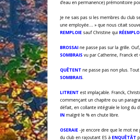
d’eau en permanence) prémonitoire po
Je ne sais pas si les membres du club se
une employée…. » que nous citait souv
REMPLOIE
sauf Christine qui
RÉEMPLO
BROSSAI
ne passe pas sur la grille. Ou
SOMBRAIS
vu par Catherine, Franck et
QUÊTENT
ne passe pas non plus. Tou
SOMBRAIS
.
LITRENT
est implaçable. Franck, Christ
commençant un chapitre ou un paragra
défait, en collante intégrale le long du 
IN
malgré le % en chute libre.
OSERAIE
-je encore dire que le mot ne 
du club en rajoutant ES à
ENQUÊTÂT
p