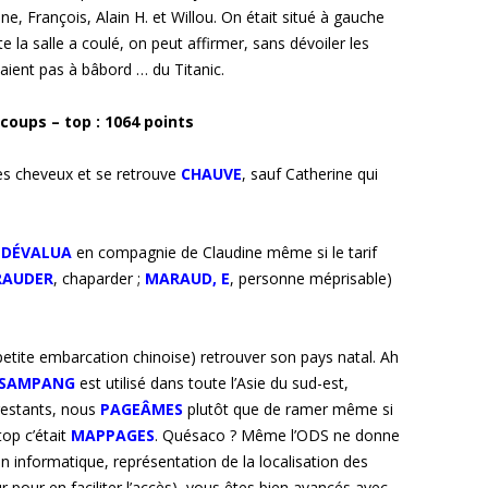
 François, Alain H. et Willou. On était situé à gauche
e la salle a coulé, on peut affirmer, sans dévoiler les
vaient pas à bâbord … du Titanic.
 coups – top : 1064 points
es cheveux et se retrouve
CHAUVE
, sauf Catherine qui
e
DÉVALUA
en compagnie de Claudine même si le tarif
AUDER
, chaparder ;
MARAUD, E
, personne méprisable)
petite embarcation chinoise) retrouver son pays natal. Ah
SAMPANG
est utilisé dans toute l’Asie du sud-est,
restants, nous
PAGEÂMES
plutôt que de ramer même si
top c’était
MAPPAGES
. Quésaco ? Même l’ODS ne donne
en informatique, représentation de la localisation des
pour en faciliter l’accès), vous êtes bien avancés avec