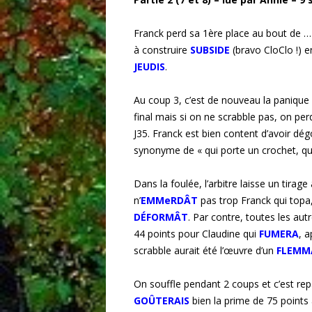
Franck perd sa 1ère place au bout de … 
à construire
SUBSIDE
(bravo CloClo !) 
JEUDIS
.
Au coup 3, c’est de nouveau la panique !
final mais si on ne scrabble pas, on pe
J35. Franck est bien content d’avoir dé
synonyme de « qui porte un crochet, qu
Dans la foulée, l’arbitre laisse un tirage
n’
EMMeRDÂT
pas trop Franck qui topa,
DÉFORMÂT
. Par contre, toutes les a
44 points pour Claudine qui
FUMERA
, a
scrabble aurait été l’œuvre d’un
FLEMM
On souffle pendant 2 coups et c’est repar
GOÛTERAIS
bien la prime de 75 point