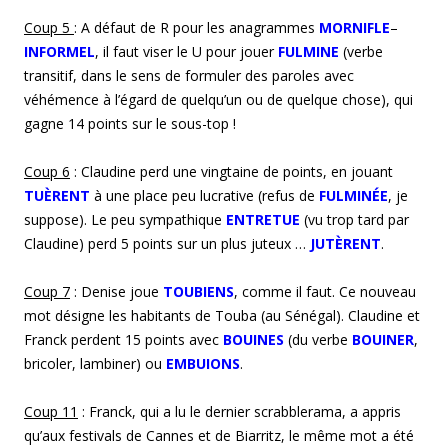
Coup
5
: A défaut de R pour les anagrammes
MORNIFLE
–
INFORMEL
, il faut viser le U pour jouer
FULMINE
(verbe
transitif, dans le sens de formuler des paroles avec
véhémence à l’égard de quelqu’un ou de quelque chose), qui
gagne 14 points sur le sous-top !
Coup 6
: Claudine perd une vingtaine de points, en jouant
TUÈRENT
à une place peu lucrative (refus de
FULMINÉE
, je
suppose). Le peu sympathique
ENTRETUE
(vu trop tard par
Claudine) perd 5 points sur un plus juteux …
JUTÈRENT
.
Coup 7
: Denise joue
TOUBIENS
, comme il faut. Ce nouveau
mot désigne les habitants de Touba (au Sénégal). Claudine et
Franck perdent 15 points avec
BOUINES
(du verbe
BOUINER
,
bricoler, lambiner) ou
EMBUIONS
.
Coup
11
: Franck, qui a lu le dernier scrabblerama, a appris
qu’aux festivals de Cannes et de Biarritz, le même mot a été