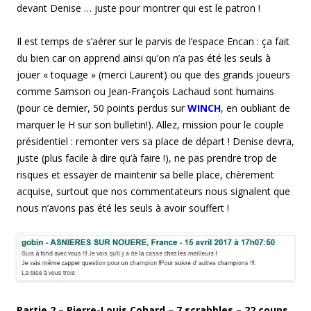
devant Denise … juste pour montrer qui est le patron !
Il est temps de s’aérer sur le parvis de l’espace Encan : ça fait
du bien car on apprend ainsi qu’on n’a pas été les seuls à
jouer « toquage » (merci Laurent) ou que des grands joueurs
comme Samson ou Jean-François Lachaud sont humains
(pour ce dernier, 50 points perdus sur
WINCH
, en oubliant de
marquer le H sur son bulletin!). Allez, mission pour le couple
présidentiel : remonter vers sa place de départ ! Denise devra,
juste (plus facile à dire qu’à faire !), ne pas prendre trop de
risques et essayer de maintenir sa belle place, chèrement
acquise, surtout que nos commentateurs nous signalent que
nous n’avons pas été les seuls à avoir souffert !
Partie 2 –
Pierre-Louis Cohard
–
7
scrabbles – 22 coups