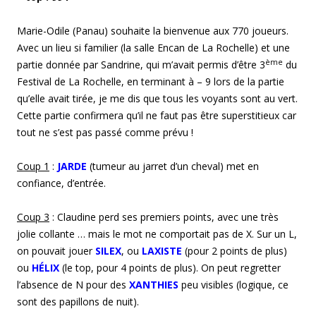
Marie-Odile (Panau) souhaite la bienvenue aux 770 joueurs.
Avec un lieu si familier (la salle Encan de La Rochelle) et une
ème
partie donnée par Sandrine, qui m’avait permis d’être 3
du
Festival de La Rochelle, en terminant à – 9 lors de la partie
qu’elle avait tirée, je me dis que tous les voyants sont au vert.
Cette partie confirmera qu’il ne faut pas être superstitieux car
tout ne s’est pas passé comme prévu !
Coup 1
:
JARDE
(tumeur au jarret d’un cheval) met en
confiance, d’entrée.
Coup
3
: Claudine perd ses premiers points, avec une très
jolie collante … mais le mot ne comportait pas de X. Sur un L,
on pouvait jouer
SILEX
, ou
LAXISTE
(pour 2 points de plus)
ou
HÉLIX
(le top, pour 4 points de plus). On peut regretter
l’absence de N pour des
XANTHIES
peu visibles (logique, ce
sont des papillons de nuit).