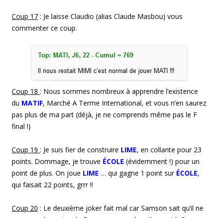
Coup 17
: Je laisse Claudio (alias Claude Masbou) vous
commenter ce coup.
Coup 1
8
: Nous sommes nombreux à apprendre l’existence
du
MATIF
, Marché A Terme International, et vous n’en saurez
pas plus de ma part (déjà, je ne comprends même pas le F
final !)
Coup 19
: Je suis fier de construire
LIME
, en collante pour 23
points. Dommage, je trouve
ÉCOLE
(évidemment !) pour un
point de plus. On joue
LIME
… qui gagne 1 point sur
ÉCOLE
,
qui faisait 22 points, grrr !!
Coup 2
0
: Le deuxième joker fait mal car Samson sait qu’il ne