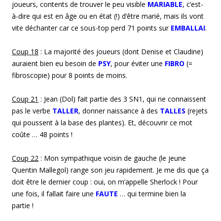
joueurs, contents de trouver le peu visible
MARIABLE
, c’est-
à-dire qui est en âge ou en état (!) d’être marié, mais ils vont
vite déchanter car ce sous-top perd 71 points sur
EMBALLAI
.
Coup
18
: La majorité des joueurs (dont Denise et Claudine)
auraient bien eu besoin de
PSY
,
pour éviter une
FIBRO
(=
fibroscopie) pour 8 points de moins.
Coup
21
: Jean (Dol) fait partie des 3 SN1, qui ne connaissent
pas le verbe
TALLER
, donner naissance à des
TALLES
(rejets
qui poussent à la base des plantes). Et, découvrir ce mot
coûte … 48 points !
Coup 22
: Mon sympathique voisin de gauche (le jeune
Quentin Mallegol) range son jeu rapidement. Je me dis que ça
doit être le dernier coup : oui, on m’appelle Sherlock ! Pour
une fois, il fallait faire une
FAUTE
… qui termine bien la
partie !