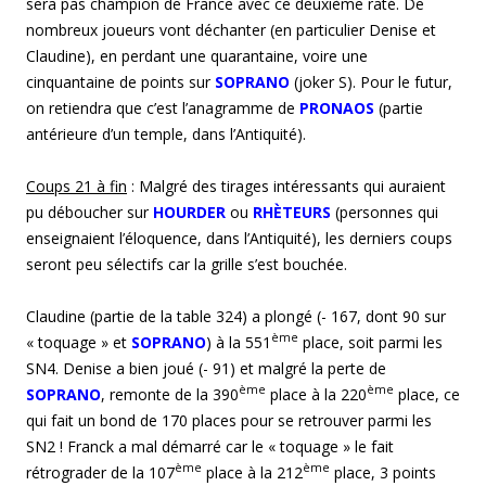
sera pas champion de France avec ce deuxième raté. De
nombreux joueurs vont déchanter (en particulier Denise et
Claudine), en perdant une quarantaine, voire une
cinquantaine de points sur
SOPRANO
(joker S). Pour le futur,
on retiendra que c’est l’anagramme de
PRONAOS
(partie
antérieure d’un temple, dans l’Antiquité).
Coup
s
21 à fin
: Malgré des tirages intéressants qui auraient
pu déboucher sur
HOURDER
ou
RHÈTEURS
(personnes qui
enseignaient l’éloquence, dans l’Antiquité), les derniers coups
seront peu sélectifs car la grille s’est bouchée.
Claudine (partie de la table 324) a plongé (- 167, dont 90 sur
ème
« toquage » et
SOPRANO
) à la 551
place, soit parmi les
SN4. Denise a bien joué (- 91) et malgré la perte de
ème
ème
SOPRANO
, remonte de la 390
place à la 220
place, ce
qui fait un bond de 170 places pour se retrouver parmi les
SN2 ! Franck a mal démarré car le « toquage » le fait
ème
ème
rétrograder de la 107
place à la 212
place, 3 points