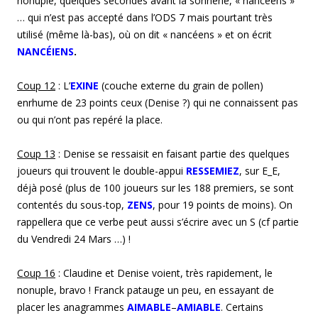
nonuple, quelques secondes avant la sonnerie, « nancéens »
… qui n’est pas accepté dans l’ODS 7 mais pourtant très
utilisé (même là-bas), où on dit « nancéens » et on écrit
NANCÉIENS
.
Coup 1
2
: L’
EXINE
(couche externe du grain de pollen)
enrhume de 23 points ceux (Denise ?) qui ne connaissent pas
ou qui n’ont pas repéré la place.
Coup
13
: Denise se ressaisit en faisant partie des quelques
joueurs qui trouvent le double-appui
RESSEMIEZ
, sur E_E,
déjà posé (plus de 100 joueurs sur les 188 premiers, se sont
contentés du sous-top,
ZENS
, pour 19 points de moins). On
rappellera que ce verbe peut aussi s’écrire avec un S (cf partie
du Vendredi 24 Mars …) !
Coup 1
6
: Claudine et Denise voient, très rapidement, le
nonuple, bravo ! Franck patauge un peu, en essayant de
placer les anagrammes
AIMABLE
–
AMIABLE
. Certains