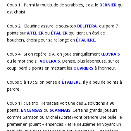
Coup 1
: Parmi la multitude de scrabbles, c’est le
DERNIER
qui
est choisi.
Coup 2
: Claudine assure le sous-top
DELITERA
, qui perd 7
points sur
ATELIER
ou
ÉTALIER
(qui tient un étal de
boucher), choisi pour sa rallonge en
ÉTALIERE
.
Coup 4
: Si on repère le A, on joue tranquillement
ŒUVRAIS
ou le mot choisi,
VOUERAIS
. Denise, plus laborieuse, sur ce
coup, perd 5 points en mettant les
OUVRIERS
à l’honneur.
Coup
s
5
à 10
: Si on pense à
ÉTALIERE
, il y a peu de points à
perdre …
Coup
11
: Le trio Hiersacais voit une des 2 solutions à 90
points,
ENCENSAS
ou
SCANNAIS
. Certains grands joueurs
comme Samson ou Michel (Doret) vont prendre une bulle, le
premier en jouant « ensencas » et le deuxième en voyant un