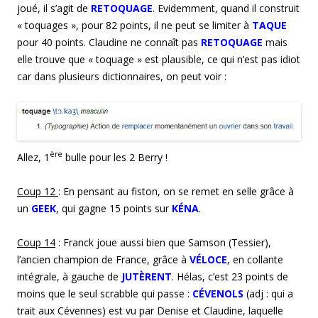
joué, il s’agit de
RETOQUAGE
. Evidemment, quand il construit
« toquages », pour 82 points, il ne peut se limiter à
TAQUE
pour 40 points. Claudine ne connaît pas
RETOQUAGE
mais
elle trouve que « toquage » est plausible, ce qui n’est pas idiot
car dans plusieurs dictionnaires, on peut voir :
ère
Allez, 1
bulle pour les 2 Berry !
Coup 1
2
: En pensant au fiston, on se remet en selle grâce à
un
GEEK
, qui gagne 15 points sur
KÉNA
.
Coup 1
4
: Franck joue aussi bien que Samson (Tessier),
l’ancien champion de France, grâce à
VÉLOCE
, en collante
intégrale, à gauche de
JUTÈRENT
. Hélas, c’est 23 points de
moins que le seul scrabble qui passe :
CÉVENOLS
(adj : qui a
trait aux Cévennes) est vu par Denise et Claudine, laquelle