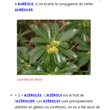
à
AURÉOLE
, si on écarte la conjugaison du verbe
AURÉOLER
.
Lauréole par Boutx
+ Z =
AZÉROLES
: L’
AZÉROLE
est le fruit de
l’
AZÉROLIER
. Les
AZÉROLES
sont principalement
utilisées en gelées ou confitures, on en a fait aussi de