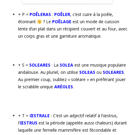
+ P =
POÊLERAS
:
POÊLER
, c’est cuire à la poêle,
étonnant
? Le
POÊLAGE
est un mode de cuisson
lente d’un plat dans un récipient couvert et au four, avec
un corps gras et une garniture aromatique.
+ S =
SOLEARES
: La
SOLEA
est une musique populaire
andalouse. Au pluriel, on utilise
SOLEAS
ou
SOLEARES
.
Au premier coup, oubliez « soléare » en préférant jouer
le scrabble unique
ARÉOLES
.
+ T =
ŒSTRALE
: C’est un adjectif relatif à l’œstrus,
l’
ŒSTRUS
est la période (appelée aussi chaleurs) durant
laquelle une femelle mammifère est fécondable et