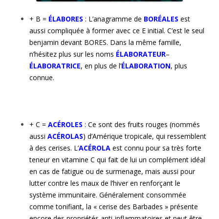
+ B =
ÉLABORES
: L’anagramme de
BORÉALES
est
aussi compliquée à former avec ce E initial. C’est le seul
benjamin devant BORES. Dans la même famille,
n’hésitez plus sur les noms
ÉLABORATEUR
–
ÉLABORATRICE
, en plus de l’
É
LABORATION
, plus
connue.
+ C =
ACÉROLES
: Ce sont des fruits rouges (nommés
aussi
ACÉROLAS
) d’Amérique tropicale, qui ressemblent
à des cerises. L’
ACÉROLA
est connu pour sa très forte
teneur en vitamine C qui fait de lui un complément idéal
en cas de fatigue ou de surmenage, mais aussi pour
lutter contre les maux de l’hiver en renforçant le
système immunitaire. Généralement consommée
comme tonifiant, la « cerise des Barbades » présente
encore des propriétés anti-inflammatoires et peut être