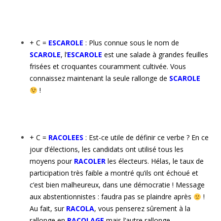
+ C =
ESCAROLE
: Plus connue sous le nom de
SCAROLE
, l’
ESCAROLE
est une
salade à grandes feuilles
frisées et croquantes couramment cultivée. Vous
connaissez maintenant la seule rallonge de
SCAROLE
!
+ C =
RACOLEES
: Est-ce utile de définir ce verbe ? En ce
jour d’élections, les candidats ont utilisé tous les
moyens pour
RACOLER
les électeurs. Hélas, le taux de
participation très faible a montré qu’ils ont échoué et
c’est bien malheureux, dans une démocratie ! Message
aux abstentionnistes : faudra pas se plaindre après
!
Au fait, sur
RACOLA
, vous penserez sûrement à la
rallonge en
RACOLAGE
mais l’autre rallonge