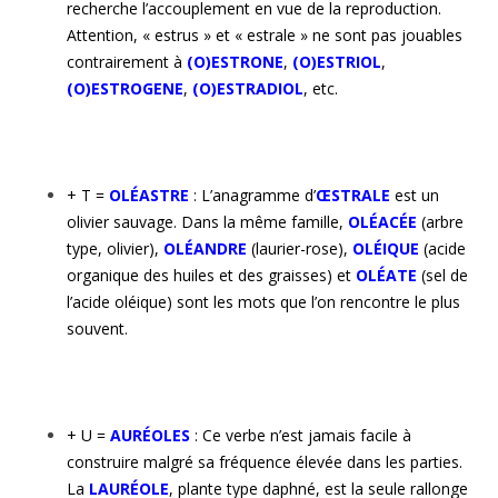
recherche l’accouplement en vue de la reproduction.
Attention, « estrus » et « estrale » ne sont pas jouables
contrairement à
(O)ESTRONE
,
(O)ESTRIOL
,
(O)ESTROGENE
,
(O)ESTRADIOL
, etc.
+ T =
OLÉASTRE
: L’anagramme d’
ŒSTRALE
est un
olivier sauvage. Dans la même famille,
OLÉACÉE
(arbre
type, olivier),
OLÉANDRE
(laurier-rose),
OLÉIQUE
(acide
organique des huiles et des graisses) et
OLÉATE
(sel de
l’acide oléique) sont les mots que l’on rencontre le plus
souvent.
+ U =
AURÉOLES
: Ce verbe n’est jamais facile à
construire malgré sa fréquence élevée dans les parties.
La
LAURÉOLE
, plante type daphné, est la seule rallonge